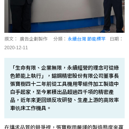
撰文：
廣告企劃製作
分類：
永續台灣 節能標竿
日期：
2020-12-11
「生命有限、企業無限，永續經營的理念可從綠
色節能上執行」，錩鋼精密股份有限公司董事長
張寶樹四十二年前從工具機用零組件加工製造中
白手起家，至今累積出品超過四千項的精密產
品，近年來更回頭反攻研發、生產上游的高效率
車铣床工作機具。
在講求品質的競爭裡，張寶樹用嚴謹的製造態度來贏