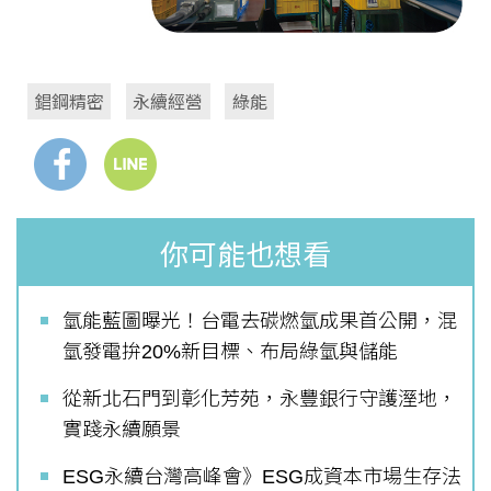
錩鋼精密
永續經營
綠能
你可能也想看
氫能藍圖曝光！台電去碳燃氫成果首公開，混
氫發電拚20%新目標、布局綠氫與儲能
從新北石門到彰化芳苑，永豐銀行守護溼地，
實踐永續願景
ESG永續台灣高峰會》ESG成資本市場生存法