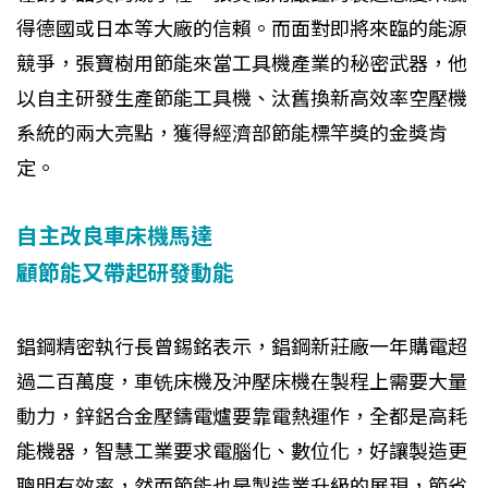
得德國或日本等大廠的信賴。而面對即將來臨的能源
競爭，張寶樹用節能來當工具機產業的秘密武器，他
以自主研發生產節能工具機、汰舊換新高效率空壓機
系統的兩大亮點，獲得經濟部節能標竿獎的金獎肯
定。
自主改良車床機馬達
顧節能又帶起研發動能
錩鋼精密執行長曾錫銘表示，錩鋼新莊廠一年購電超
過二百萬度，車铣床機及沖壓床機在製程上需要大量
動力，鋅鋁合金壓鑄電爐要靠電熱運作，全都是高耗
能機器，智慧工業要求電腦化、數位化，好讓製造更
聰明有效率，然而節能也是製造業升級的展現，節省