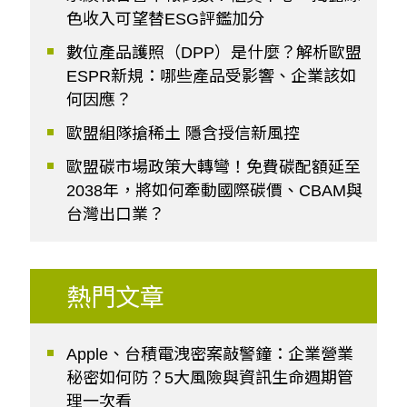
色收入可望替ESG評鑑加分
數位產品護照（DPP）是什麼？解析歐盟
ESPR新規：哪些產品受影響、企業該如
何因應？
歐盟組隊搶稀土 隱含授信新風控
歐盟碳市場政策大轉彎！免費碳配額延至
2038年，將如何牽動國際碳價、CBAM與
台灣出口業？
熱門文章
Apple、台積電洩密案敲警鐘：企業營業
秘密如何防？5大風險與資訊生命週期管
理一次看