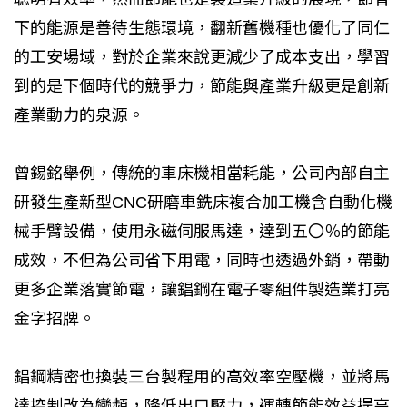
下的能源是善待生態環境，翻新舊機種也優化了同仁
的工安場域，對於企業來說更減少了成本支出，學習
到的是下個時代的競爭力，節能與產業升級更是創新
產業動力的泉源。
曾錫銘舉例，傳統的車床機相當耗能，公司內部自主
研發生產新型CNC研磨車銑床複合加工機含自動化機
械手臂設備，使用永磁伺服馬達，達到五〇％的節能
成效，不但為公司省下用電，同時也透過外銷，帶動
更多企業落實節電，讓錩鋼在電子零組件製造業打亮
金字招牌。
錩鋼精密也換裝三台製程用的高效率空壓機，並將馬
達控制改為變頻，降低出口壓力，運轉節能效益提高