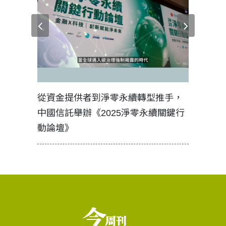
見證醫務
從資金提供者到淨零永續轉型推手，
如何守護
中國信託舉辦《2025淨零永續關鍵行
工改變病
動論壇》