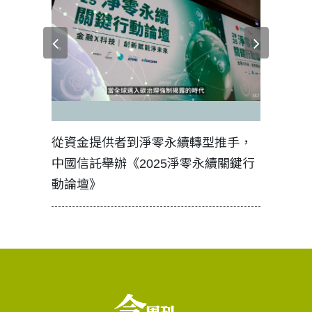
見證醫務
從資金提供者到淨零永續轉型推手，
如何守護
中國信託舉辦《2025淨零永續關鍵行
工改變病
動論壇》