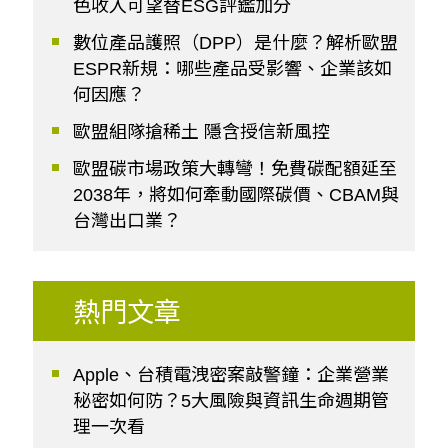
色收入可望替ESG評鑑加分
數位產品護照（DPP）是什麼？解析歐盟
ESPR新規：哪些產品受影響、企業該如
何因應？
歐盟組隊搶稀土 隱含授信新風控
歐盟碳市場政策大轉彎！免費碳配額延至
2038年，將如何牽動國際碳價、CBAM與
台灣出口業？
熱門文章
Apple、台積電洩密案敲警鐘：企業營業
秘密如何防？5大風險與資訊生命週期管
理一次看