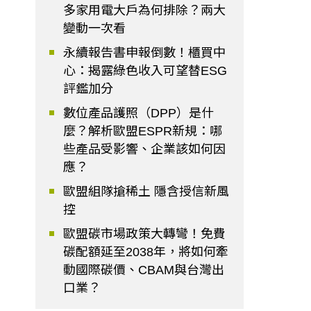
多家用電大戶為何排除？兩大
變動一次看
永續報告書申報倒數！櫃買中
心：揭露綠色收入可望替ESG
評鑑加分
數位產品護照（DPP）是什
麼？解析歐盟ESPR新規：哪
些產品受影響、企業該如何因
應？
歐盟組隊搶稀土 隱含授信新風
控
歐盟碳市場政策大轉彎！免費
碳配額延至2038年，將如何牽
動國際碳價、CBAM與台灣出
口業？