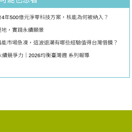
4年500億元淨零科技方案，核能為何被納入？
溼地，實踐永續願景
個生命的轉折點？ 醫務社
【故事精華】從黑暗到光明 見
陽能市場急凍，這波退潮有哪些經驗值得台灣借鏡？
命運的真實故事
社工如何改變生命的故事
續競爭力｜2026均衡臺灣週 系列報導