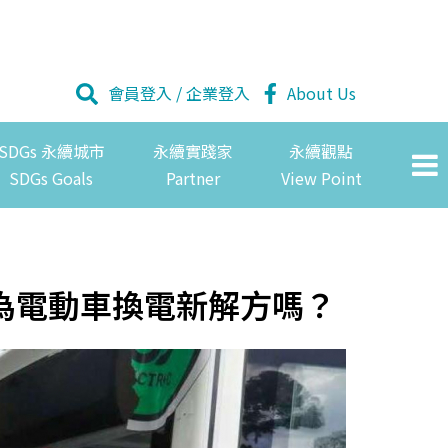
會員登入
/
企業登入
About Us
SDGs 永續城市
永續實踐家
永續觀點
SDGs Goals
Partner
View Point
為電動車換電新解方嗎？