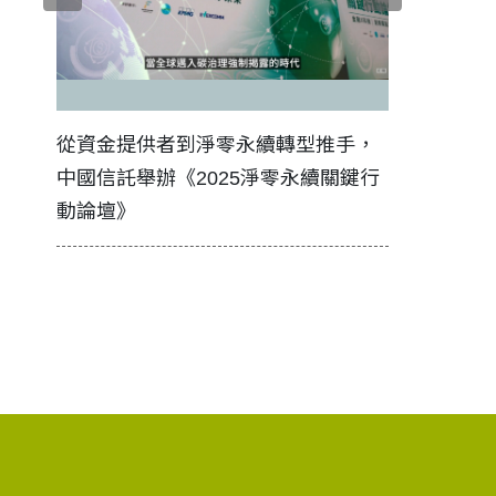
證醫務
從資金提供者到淨零永續轉型推手，
如何守護每
中國信託舉辦《2025淨零永續關鍵行
工改變病患
動論壇》