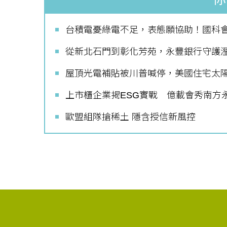
台積電憂綠電不足，表態願協助！國科會
從新北石門到彰化芳苑，永豐銀行守護
如何守護每
屋頂光電補貼被川普喊停，美國住宅太
工改變病患
上市櫃企業揭ESG實戰 億載會秀南方永
歐盟組隊搶稀土 隱含授信新風控