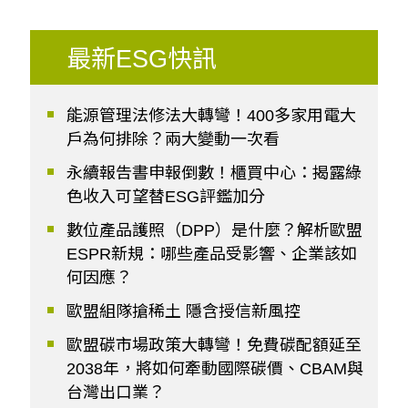
最新ESG快訊
能源管理法修法大轉彎！400多家用電大
戶為何排除？兩大變動一次看
永續報告書申報倒數！櫃買中心：揭露綠
色收入可望替ESG評鑑加分
數位產品護照（DPP）是什麼？解析歐盟
ESPR新規：哪些產品受影響、企業該如
何因應？
歐盟組隊搶稀土 隱含授信新風控
歐盟碳市場政策大轉彎！免費碳配額延至
2038年，將如何牽動國際碳價、CBAM與
台灣出口業？