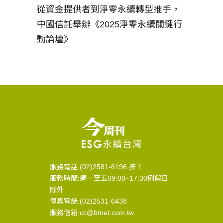
見證醫務
從資金提供者到淨零永續轉型推手，
如何守護
中國信託舉辦《2025淨零永續關鍵行
工改變病
動論壇》
服務電話:(02)2581-6196 按 1
服務時間:週一至五09:00~17:30例假日
除外
傳真電話:(02)2531-6438
服務信箱:cc@btnet.com.tw