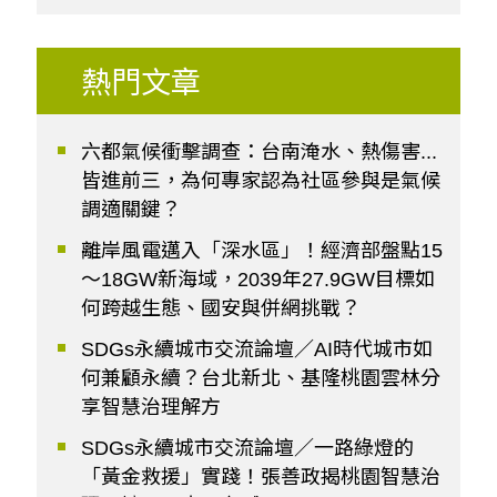
熱門文章
六都氣候衝擊調查：台南淹水、熱傷害...
皆進前三，為何專家認為社區參與是氣候
調適關鍵？
離岸風電邁入「深水區」！經濟部盤點15
～18GW新海域，2039年27.9GW目標如
何跨越生態、國安與併網挑戰？
SDGs永續城市交流論壇／AI時代城市如
何兼顧永續？台北新北、基隆桃園雲林分
享智慧治理解方
SDGs永續城市交流論壇／一路綠燈的
「黃金救援」實踐！張善政揭桃園智慧治