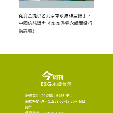
見證醫務
從資金提供者到淨零永續轉型推手，
如何守護
中國信託舉辦《2025淨零永續關鍵行
工改變病
動論壇》
服務電話:(02)2581-6196 按 1
服務時間:週一至五09:00~17:30例假日
除外
傳真電話:(02)2531-6438