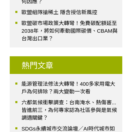
何因應？
歐盟組隊搶稀土 隱含授信新風控
歐盟碳市場政策大轉彎！免費碳配額延至
2038年，將如何牽動國際碳價、CBAM與
台灣出口業？
熱門文章
能源管理法修法大轉彎！400多家用電大
戶為何排除？兩大變動一次看
六都氣候衝擊調查：台南淹水、熱傷害...
皆進前三，為何專家認為社區參與是氣候
調適關鍵？
SDGs永續城市交流論壇／AI時代城市如