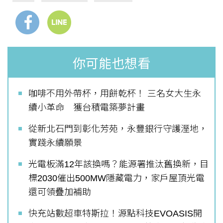
你可能也想看
咖啡不用外帶杯，用餅乾杯！ 三名女大生永
續小革命 獲台積電築夢計畫
從新北石門到彰化芳苑，永豐銀行守護溼地，
實踐永續願景
光電板滿12年該換嗎？能源署推汰舊換新，目
標2030催出500MW隱藏電力，家戶屋頂光電
還可領疊加補助
快充站數超車特斯拉！源點科技EVOASIS開