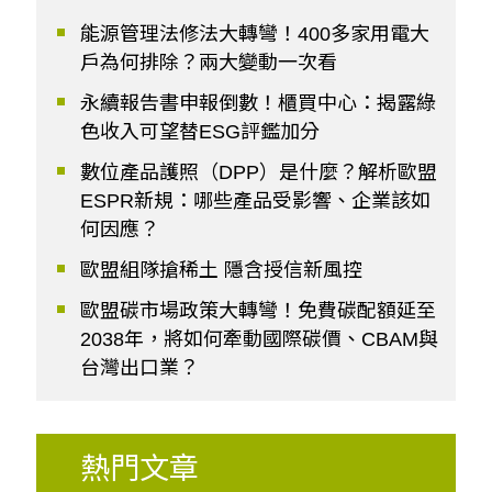
能源管理法修法大轉彎！400多家用電大
戶為何排除？兩大變動一次看
永續報告書申報倒數！櫃買中心：揭露綠
色收入可望替ESG評鑑加分
數位產品護照（DPP）是什麼？解析歐盟
ESPR新規：哪些產品受影響、企業該如
何因應？
歐盟組隊搶稀土 隱含授信新風控
歐盟碳市場政策大轉彎！免費碳配額延至
2038年，將如何牽動國際碳價、CBAM與
台灣出口業？
熱門文章