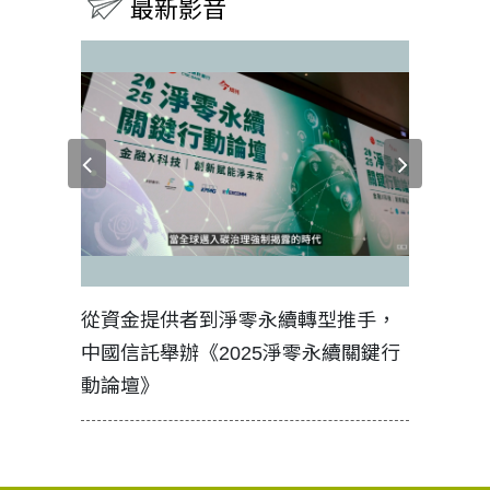
最新影音
見證醫務
從資金提供者到淨零永續轉型推手，
如何守護
中國信託舉辦《2025淨零永續關鍵行
工改變病
動論壇》