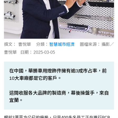
撰文：
曹悅華
分類：
智慧城市經濟
圖檔來源：
攝影／
曹悅華
日期：
2025-03-05
在中國，華勝車用燈飾件擁有逾3成市占率，前
10大車廠都是它的客戶。
這間收服各大品牌的製造商，幕後操盤手，來自
宜蘭。
眼前3萬平方公尺的廠房，只見400多名員工正在進行PCB