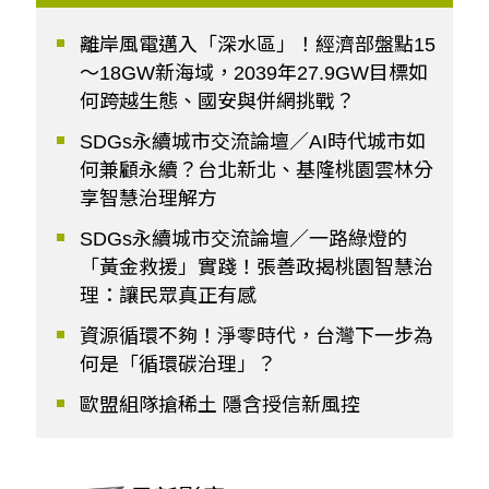
離岸風電邁入「深水區」！經濟部盤點15
～18GW新海域，2039年27.9GW目標如
何跨越生態、國安與併網挑戰？
SDGs永續城市交流論壇／AI時代城市如
何兼顧永續？台北新北、基隆桃園雲林分
享智慧治理解方
SDGs永續城市交流論壇／一路綠燈的
「黃金救援」實踐！張善政揭桃園智慧治
理：讓民眾真正有感
資源循環不夠！淨零時代，台灣下一步為
何是「循環碳治理」？
歐盟組隊搶稀土 隱含授信新風控