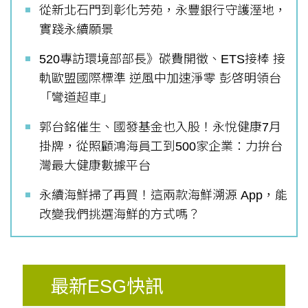
從新北石門到彰化芳苑，永豐銀行守護溼地，
實踐永續願景
520專訪環境部部長》碳費開徵、ETS接棒 接
軌歐盟國際標準 逆風中加速淨零 彭啓明領台
「彎道超車」
郭台銘催生、國發基金也入股！永悅健康7月
掛牌，從照顧鴻海員工到500家企業：力拚台
灣最大健康數據平台
永續海鮮掃了再買！這兩款海鮮溯源 App，能
改變我們挑選海鮮的方式嗎？
最新ESG快訊