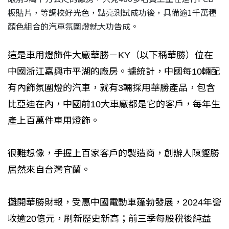
板貼片，等調校好光色，點亮測試成功後，具備逾1千萬種
顏色組合的汽車氛圍燈就大功告成。
這是車用燈飾件大廠華勝－KY（以下稱華勝）位在
中國浙江嘉興市平湖的廠房。據統計，中國每10輛配
有內飾氛圍燈的汽車，就有3輛採用華勝產品，包含
比亞迪在內，中國前10大車廠都是它的客戶，每年生
產上百萬件車用燈飾。
很難想像，手握上百家客戶的製造商，創辦人陳鏗勝
居然來自台灣宜蘭。
攤開華勝財報，受惠中國電動車蓬勃發展，2024年營
收逾20億元，刷新歷史新高；前三季每股稅後純益