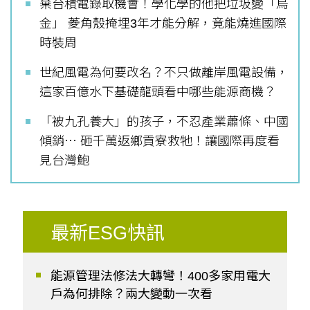
棄台積電錄取機會！學化學的他把垃圾變「烏
金」 菱角殼掩埋3年才能分解，竟能燒進國際
時裝周
世紀風電為何要改名？不只做離岸風電設備，
這家百億水下基礎龍頭看中哪些能源商機？
「被九孔養大」的孩子，不忍產業蕭條、中國
傾銷⋯ 砸千萬返鄉貢寮救牠！讓國際再度看
見台灣鮑
最新ESG快訊
能源管理法修法大轉彎！400多家用電大
戶為何排除？兩大變動一次看