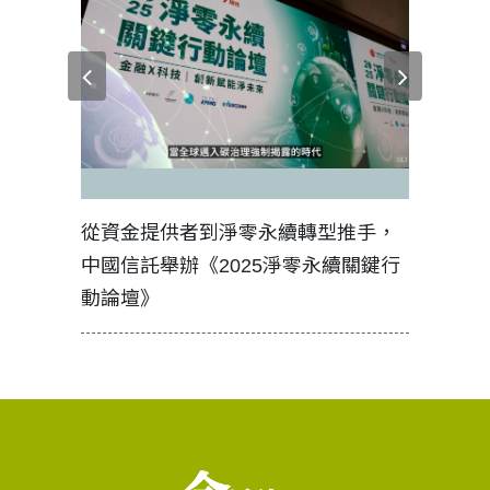
資金提供者到淨零永續轉型推手，
如何守護每個生命的
國信託舉辦《2025淨零永續關鍵行
工改變病患命運的真
論壇》