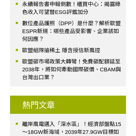
永續報告書申報倒數！櫃買中心：揭露綠
色收入可望替ESG評鑑加分
數位產品護照（DPP）是什麼？解析歐盟
ESPR新規：哪些產品受影響、企業該如
何因應？
歐盟組隊搶稀土 隱含授信新風控
歐盟碳市場政策大轉彎！免費碳配額延至
2038年，將如何牽動國際碳價、CBAM與
台灣出口業？
熱門文章
離岸風電邁入「深水區」！經濟部盤點15
～18GW新海域，2039年27.9GW目標如