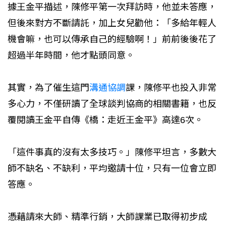
據王金平描述，陳修平第一次拜訪時，他並未答應，
但後來對方不斷請託，加上女兒勸他：「多給年輕人
機會嘛，也可以傳承自己的經驗啊！」前前後後花了
超過半年時間，他才點頭同意。
其實，為了催生這門
溝通協調
課，陳修平也投入非常
多心力，不僅研讀了全球談判協商的相關書籍，也反
覆閱讀王金平自傳《橋：走近王金平》高達6次。
「這件事真的沒有太多技巧。」陳修平坦言，多數大
師不缺名、不缺利，平均邀請十位，只有一位會立即
答應。
憑藉請來大師、精準行銷，大師課業已取得初步成