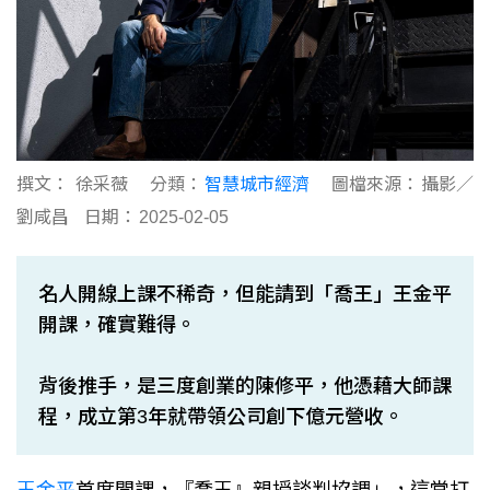
撰文：
徐采薇
分類：
智慧城市經濟
圖檔來源：
攝影／
劉咸昌
日期：
2025-02-05
名人開線上課不稀奇，但能請到「喬王」王金平
開課，確實難得。
背後推手，是三度創業的陳修平，他憑藉大師課
程，成立第3年就帶領公司創下億元營收。
王金平
首度開課，『喬王』親授談判協調」，這堂打