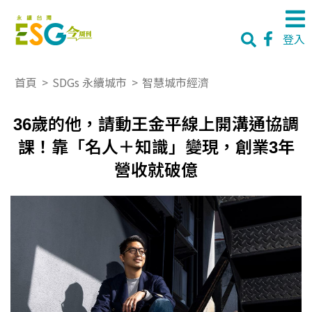
登入
首頁
>
SDGs 永續城市
>
智慧城市經濟
36歲的他，請動王金平線上開溝通協調
課！靠「名人＋知識」變現，創業3年
營收就破億