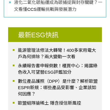
液化二氧化碳船運成為碳捕捉與封存關鍵？一
文看懂CCS運輸挑戰與發展潛力
最新ESG快訊
能源管理法修法大轉彎！400多家用電大
戶為何排除？兩大變動一次看
永續報告書申報倒數！櫃買中心：揭露綠
色收入可望替ESG評鑑加分
數位產品護照（DPP）是什麼？解析歐盟
ESPR新規：哪些產品受影響、企業該如
何因應？
歐盟組隊搶稀土 隱含授信新風控