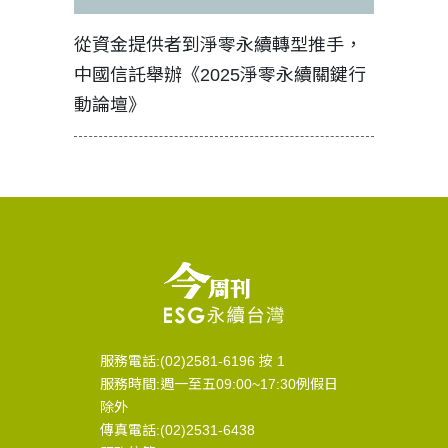
見證醫務
從資金提供者到淨零永續轉型推手，
如何守護
中國信託舉辦《2025淨零永續關鍵行
工改變病
動論壇》
服務電話:(02)2581-6196 按 1
服務時間:週一至五09:00~17:30例假日
除外
傳真電話:(02)2531-6438