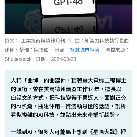
撰文：
工業技術與資訊月刊／口述：知識力科技執行長曲
建仲、整理：陳怡如
分類：
智慧城市經濟
圖檔來源：
Shutterstock
日期：
2024-08-23
人稱「曲博」的曲建仲，頂著臺大電機工程博士
的頭銜，曾在美商德州儀器工作14年，擅長以
白話文的方式，把科技變得平易近人。面對正夯
的AI熱潮，曲建仲用一貫淺顯易懂的話語，剖析
看似複雜的AI科技，並點出未來產業新趨勢。
一講到AI，很多人可能馬上想到《星際大戰》裡