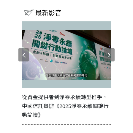
最新影音
見證醫務
從資金提供者到淨零永續轉型推手，
如何守護
中國信託舉辦《2025淨零永續關鍵行
工改變病
動論壇》