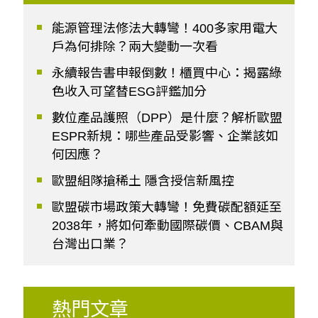
能源管理法修法大轉彎！400多家用電大
戶為何排除？兩大變動一次看
永續報告書申報倒數！櫃買中心：揭露綠
色收入可望替ESG評鑑加分
數位產品護照（DPP）是什麼？解析歐盟
ESPR新規：哪些產品受影響、企業該如
何因應？
歐盟組隊搶稀土 隱含授信新風控
歐盟碳市場政策大轉彎！免費碳配額延至
2038年，將如何牽動國際碳價、CBAM與
台灣出口業？
熱門文章