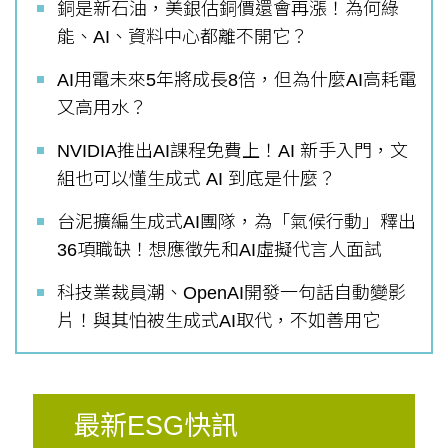
銅是新石油，美銀估銅價還會再漲！為何綠
能、AI、資料中心都離不開它？
AI用電未來5年將成長8倍，但為什麼AI高耗電
又高用水？
NVIDIA推出AI課程免費上！AI 新手入門，文
組也可以懂生成式 AI 到底是什麼？
台泥擴編生成式AI團隊，為「氣候行動」釋出
36項職缺！想應徵先和AI虛擬代言人面試
科技業裁員潮、OpenAI開發一句話自動變影
片！與其怕被生成式AI取代，不如善用它
最新ESG快訊