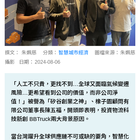
撰文：
朱姵慈
分類：
智慧城市經濟
圖檔來源：
朱姵慈
攝影
日期：
2024-08-06
「人工不只貴，更找不到…全球又面臨氣候變遷
風險…更希望看到公司的價值，而非公司淨
值！」被譽為「矽谷創業之神」、橡子園顧問有
限公司董事長陳五福，開頭即表明，投資物流科
技新創 BBTruck兩大背景原因。
當台灣躍升全球供應鏈不可或缺的要角，智慧化