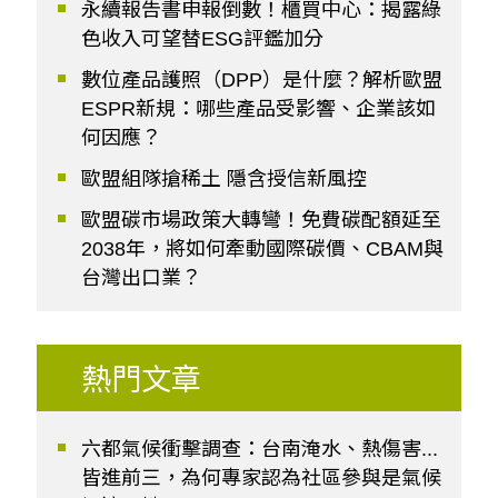
永續報告書申報倒數！櫃買中心：揭露綠
色收入可望替ESG評鑑加分
數位產品護照（DPP）是什麼？解析歐盟
ESPR新規：哪些產品受影響、企業該如
何因應？
歐盟組隊搶稀土 隱含授信新風控
歐盟碳市場政策大轉彎！免費碳配額延至
2038年，將如何牽動國際碳價、CBAM與
台灣出口業？
熱門文章
六都氣候衝擊調查：台南淹水、熱傷害...
皆進前三，為何專家認為社區參與是氣候