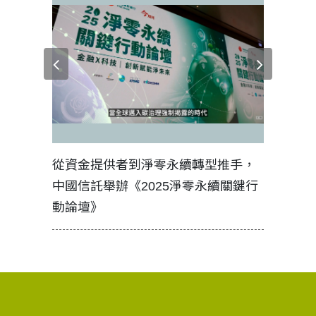
見證醫務
從資金提供者到淨零永續轉型推手，
如何守護
中國信託舉辦《2025淨零永續關鍵行
工改變病
動論壇》