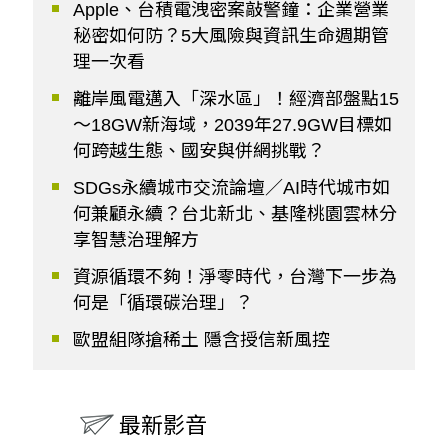
Apple、台積電洩密案敲警鐘：企業營業
秘密如何防？5大風險與資訊生命週期管
理一次看
離岸風電邁入「深水區」！經濟部盤點15
～18GW新海域，2039年27.9GW目標如
何跨越生態、國安與併網挑戰？
SDGs永續城市交流論壇／AI時代城市如
何兼顧永續？台北新北、基隆桃園雲林分
享智慧治理解方
資源循環不夠！淨零時代，台灣下一步為
何是「循環碳治理」？
歐盟組隊搶稀土 隱含授信新風控
最新影音