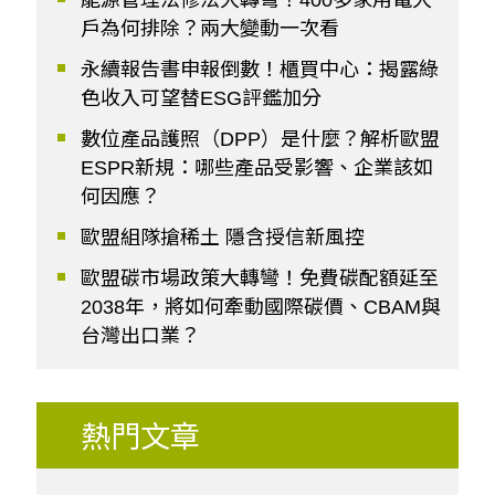
能源管理法修法大轉彎！400多家用電大
戶為何排除？兩大變動一次看
永續報告書申報倒數！櫃買中心：揭露綠
色收入可望替ESG評鑑加分
數位產品護照（DPP）是什麼？解析歐盟
ESPR新規：哪些產品受影響、企業該如
何因應？
歐盟組隊搶稀土 隱含授信新風控
歐盟碳市場政策大轉彎！免費碳配額延至
2038年，將如何牽動國際碳價、CBAM與
台灣出口業？
熱門文章