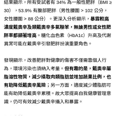
結果顯示，所有受試者有 34% 為一般性肥胖（BMI ≥
30），53.9% 有腹部肥胖（男性腰圍 > 102 公分，
女性腰圍 > 88 公分）。更深入分析顯示，
暴露較高
濃度戴奧辛及類戴奧辛多氯聯苯，無論男性或女性肥
胖率都顯著增高
。糖化血色素（HbA1c）升高及代謝
異常可能在戴奧辛引發肥胖扮演重要角色。
發現顯示，改善肥胖對健康的傷害不僅需靠個人行
為，環境污染也須納入考量。
但有趣的是，戴奧辛屬
脂溶性物質，減少攝取肉類脂肪並增加蔬果比例，也
有助降低戴奧辛風險
；另一方面，適度減少體脂肪可
能有助降低戴奧辛累積。故大眾提高自我健康管理意
識，仍可有效減少戴奧辛攝入和暴露。