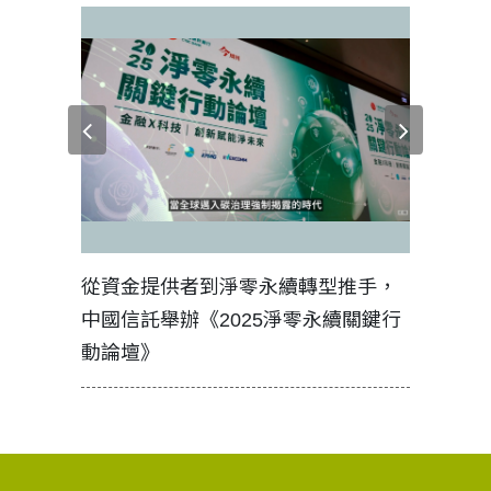
見證醫務
從資金提供者到淨零永續轉型推手，
如何守護
中國信託舉辦《2025淨零永續關鍵行
工改變病
動論壇》