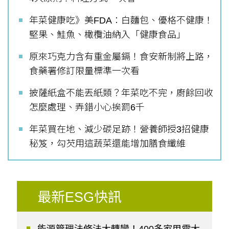
年菜健康吃》美FDA：白麵包、優格不健康！
堅果、鮭魚、橄欖油納入「健康食品」
原來巧克力含有重金屬鎘！食安新制將上路，
食藥署修訂限量標準一次看
披薩紙盒不能丟紙類？年菜吃不完，廚餘回收
怎麼處理、弄錯小心挨罰6千
年菜買在地、減少碳足跡！營養師授3招健康
秘笈，勾芡用這蔬菜還能增加膳食纖維
最新ESG快訊