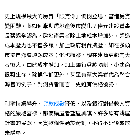
史上規模最大的房貸「限貸令」悄悄登場，當借房貸
變困難，將如何牽動房地產後市變化？佳元建設董事
長蔡錫全認為，房地產業者除土地成本增加外，營造
成本壓力也不惶多讓，加上政府稅費擠壓，如在多頭
市場自然會轉嫁成本；他也觀察，現在建商更趨向大
者恆大，由於成本增加，加上銀行貸款限制，小建商
很難生存，除操作都更外，甚至有幫大業者代為整合
轉售的例子，對消費者而言，更難有價格優勢。
利率持續攀升、
貸款成數
降低，以及銀行對借款人資
格的嚴格審核，都使購屋者望屋興嘆。許多原有購屋
計畫的民眾，因貸款條件過於苛刻，不得不延後或放
棄購屋。