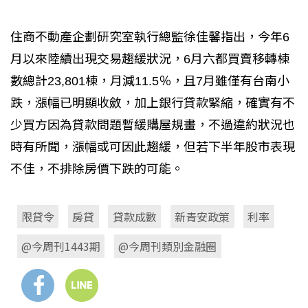
住商不動產企劃研究室執行總監徐佳馨指出，今年6
月以來陸續出現交易趨緩狀況，6月六都買賣移轉棟
數總計23,801棟，月減11.5％，且7月雖僅有台南小
跌，漲幅已明顯收斂，加上銀行貸款緊縮，確實有不
少買方因為貸款問題暫緩購屋規畫，不過違約狀況也
時有所聞，漲幅或可因此趨緩，但若下半年股市表現
不佳，不排除房價下跌的可能。
限貸令
房貸
貸款成數
新青安政策
利率
@今周刊1443期
@今周刊類別金融圈