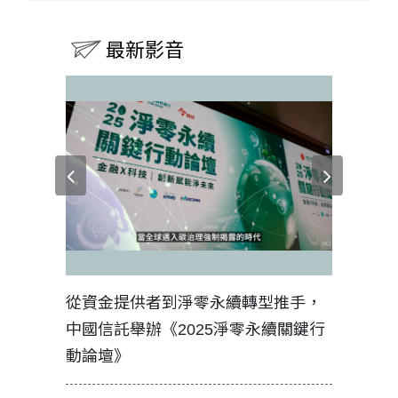
最新影音
見證醫務
從資金提供者到淨零永續轉型推手，
如何守護
中國信託舉辦《2025淨零永續關鍵行
工改變病
動論壇》