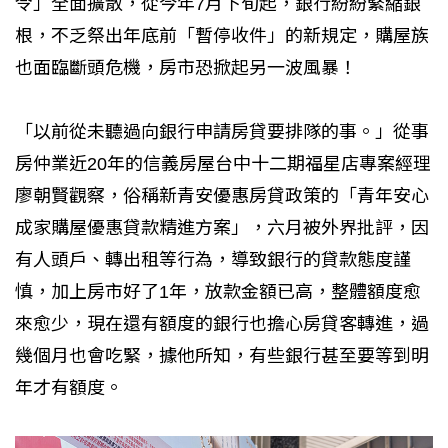
令」全面擴散，從今年7月下旬起，銀行紛紛緊縮銀
根，不乏祭出年底前「暫停收件」的新規定，購屋族
也面臨斷頭危機，房市恐掀起另一波風暴！
「以前從未聽過向銀行申請房貸要排隊的事。」從事
房仲業近20年的信義房屋台中十二期福星店專案經理
廖朝賢觀察，俗稱新青安優惠房貸政策的「青年安心
成家購屋優惠貸款精進方案」，六月被外界批評，因
有人頭戶、轉出租等行為，導致銀行的貸款態度謹
慎，加上房市好了1年，放款金額已高，整體額度愈
來愈少，現在還有額度的銀行也擔心房貸客轉進，過
幾個月也會吃緊，據他所知，有些銀行甚至要等到明
年才有額度。