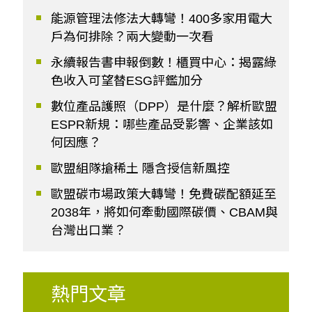
能源管理法修法大轉彎！400多家用電大
戶為何排除？兩大變動一次看
永續報告書申報倒數！櫃買中心：揭露綠
色收入可望替ESG評鑑加分
數位產品護照（DPP）是什麼？解析歐盟
ESPR新規：哪些產品受影響、企業該如
何因應？
歐盟組隊搶稀土 隱含授信新風控
歐盟碳市場政策大轉彎！免費碳配額延至
2038年，將如何牽動國際碳價、CBAM與
台灣出口業？
熱門文章