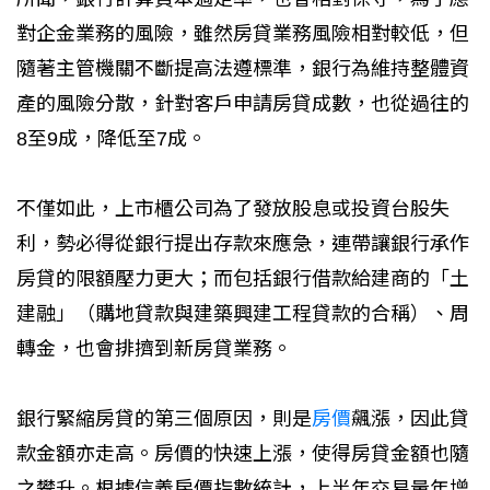
對企金業務的風險，雖然房貸業務風險相對較低，但
隨著主管機關不斷提高法遵標準，銀行為維持整體資
產的風險分散，針對客戶申請房貸成數，也從過往的
8至9成，降低至7成。
不僅如此，上市櫃公司為了發放股息或投資台股失
利，勢必得從銀行提出存款來應急，連帶讓銀行承作
房貸的限額壓力更大；而包括銀行借款給建商的「土
建融」（購地貸款與建築興建工程貸款的合稱）、周
轉金，也會排擠到新房貸業務。
銀行緊縮房貸的第三個原因，則是
房價
飆漲，因此貸
款金額亦走高。房價的快速上漲，使得房貸金額也隨
之攀升。根據信義房價指數統計，上半年交易量年增