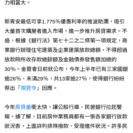
力相當大。
新青安最低可享1.775％優惠利率的推波助瀾，吸引
大量首次購屋者進入市場，進一步推升房貸需求。不
過，根據《銀行法》第七十二之二條第一項規定，商
業銀行辦理住宅建築及企業建築放款總額，不得超過
放款時所收存款總餘額及金融債券發售額加總的
30％。金管會日前就公布，今年上半年已有三家國銀
逾28％、未滿29％，共13家逾27％，使得銀行紛紛
祭出「
限貸令
」因應。
今年
房貸量
衝太快，讓公股行庫、民營銀行拉起警
報。據了解，目前房仲業務員都有一張各家銀行放款
狀況表，上面詳列排隊撥款、受理進件狀況。許多民