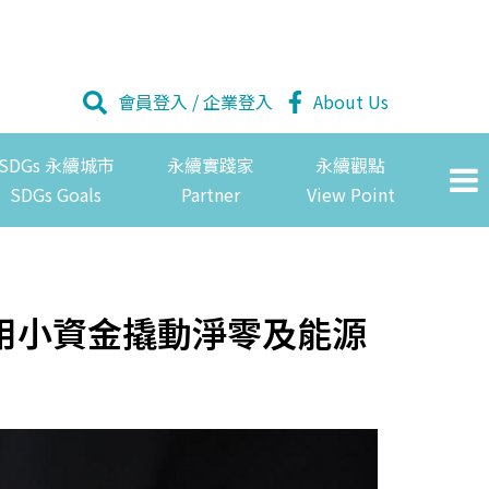
會員登入
/
企業登入
About Us
SDGs 永續城市
永續實踐家
永續觀點
SDGs Goals
Partner
View Point
用小資金撬動淨零及能源