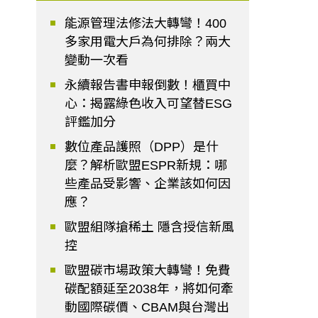
能源管理法修法大轉彎！400
多家用電大戶為何排除？兩大
變動一次看
永續報告書申報倒數！櫃買中
心：揭露綠色收入可望替ESG
評鑑加分
數位產品護照（DPP）是什
麼？解析歐盟ESPR新規：哪
些產品受影響、企業該如何因
應？
歐盟組隊搶稀土 隱含授信新風
控
歐盟碳市場政策大轉彎！免費
碳配額延至2038年，將如何牽
動國際碳價、CBAM與台灣出