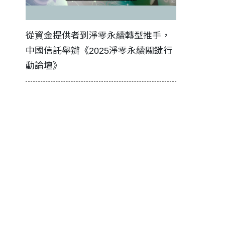
證醫務
從資金提供者到淨零永續轉型推手，
如何守護每
中國信託舉辦《2025淨零永續關鍵行
工改變病患
動論壇》