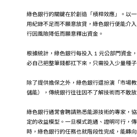
綠色銀行的關鍵在於創造「槓桿效應」。以一
如何守護每
用紀錄不足而不願意放貸，綠色銀行便能介入
工改變病患
行因風險降低而願意釋出資金。
根據統計，綠色銀行每投入 1 元公部門資金，
必自己把整筆錢都扛下來，只需投入少量種子
除了提供擔保之外，綠色銀行還扮演「市場教
儲能），傳統銀行往往因不了解技術而不敢放
綠色銀行通常會聘請熟悉能源技術的專家，協
定的收益模型。一旦模式跑通、證明可行，傳
時，綠色銀行的任務也就階段性完成，能轉向