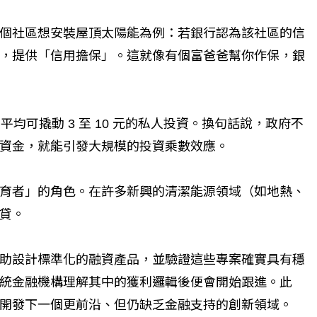
個社區想安裝屋頂太陽能為例：若銀行認為該社區的信
個生命的轉折點？ 醫務社
【故事精華】從黑暗到光明 見
，提供「信用擔保」。這就像有個富爸爸幫你作保，銀
命運的真實故事
社工如何改變生命的故事
平均可撬動 3 至 10 元的私人投資。換句話說，政府不
資金，就能引發大規模的投資乘數效應。
育者」的角色。在許多新興的清潔能源領域（如地熱、
貸。
助設計標準化的融資產品，並驗證這些專案確實具有穩
統金融機構理解其中的獲利邏輯後便會開始跟進。此
開發下一個更前沿、但仍缺乏金融支持的創新領域。