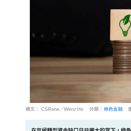
撰文：
CSRone／Wenz Ho
分類：
綠色金融
在氣候轉型資金缺口日益擴大的當下，綠