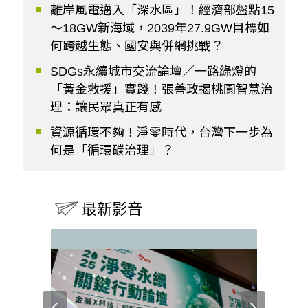
離岸風電邁入「深水區」！經濟部盤點15
～18GW新海域，2039年27.9GW目標如
何跨越生態、國安與併網挑戰？
SDGs永續城市交流論壇／一路綠燈的
「黃金救援」實踐！張善政揭桃園智慧治
理：讓民眾真正有感
資源循環不夠！淨零時代，台灣下一步為
何是「循環碳治理」？
最新影音