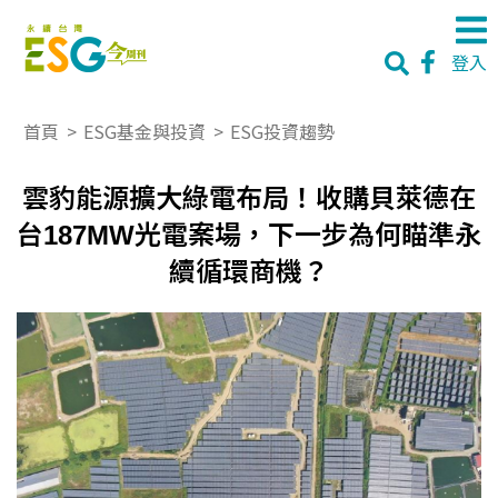
登入
首頁
>
ESG基金與投資
>
ESG投資趨勢
雲豹能源擴大綠電布局！收購貝萊德在
台187MW光電案場，下一步為何瞄準永
續循環商機？