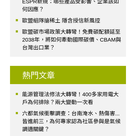
ESPR新規：哪些產品受影響、企業該如
何因應？
歐盟組隊搶稀土 隱含授信新風控
歐盟碳市場政策大轉彎！免費碳配額延至
2038年，將如何牽動國際碳價、CBAM與
台灣出口業？
熱門文章
能源管理法修法大轉彎！400多家用電大
戶為何排除？兩大變動一次看
六都氣候衝擊調查：台南淹水、熱傷害...
皆進前三，為何專家認為社區參與是氣候
調適關鍵？