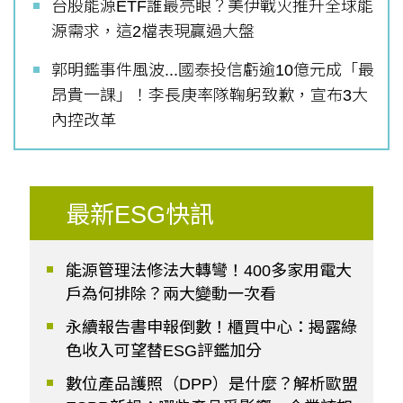
台股能源ETF誰最亮眼？美伊戰火推升全球能
源需求，這2檔表現贏過大盤
郭明鑑事件風波...國泰投信虧逾10億元成「最
昂貴一課」！李長庚率隊鞠躬致歉，宣布3大
內控改革
最新ESG快訊
能源管理法修法大轉彎！400多家用電大
戶為何排除？兩大變動一次看
永續報告書申報倒數！櫃買中心：揭露綠
色收入可望替ESG評鑑加分
數位產品護照（DPP）是什麼？解析歐盟