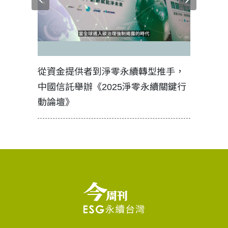
見證醫務
從資金提供者到淨零永續轉型推手，
如何守護
中國信託舉辦《2025淨零永續關鍵行
工改變病
動論壇》