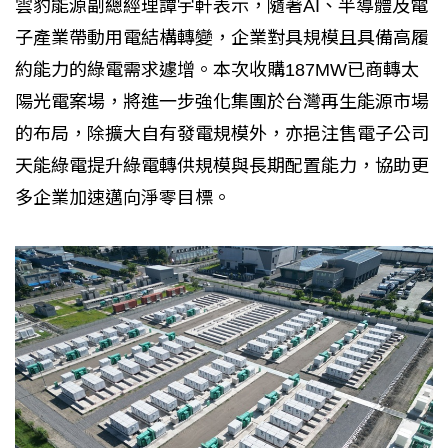
雲豹能源副總經理譚宇軒表示，隨著AI、半導體及電
子產業帶動用電結構轉變，企業對具規模且具備高履
約能力的綠電需求遽增。本次收購187MW已商轉太
陽光電案場，將進一步強化集團於台灣再生能源市場
的布局，除擴大自有發電規模外，亦挹注售電子公司
天能綠電提升綠電轉供規模與長期配置能力，協助更
多企業加速邁向淨零目標。