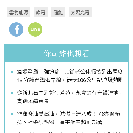
雲豹能源
綠電
儲能
太陽光電
你可能也想看
瘋媽淨灘「強迫症」...從老公休假撿到出國度
假 守護台灣海岸線，徒步106公里記垃圾熱點
從新北石門到彰化芳苑，永豐銀行守護溼地，
實踐永續願景
炸雞廢油變燃油，減碳高達八成！ 飛機餐預
選、牡蠣砂毛毯…星宇航空超前部署