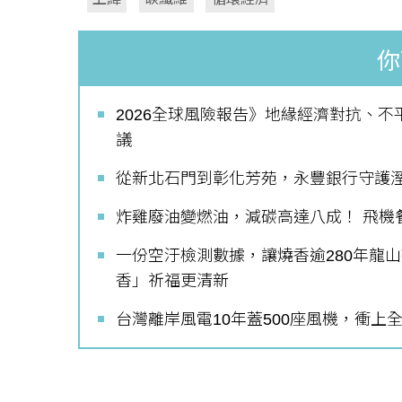
你
如何守護每
2026全球風險報告》地緣經濟對抗、不
工改變病患
議
從新北石門到彰化芳苑，永豐銀行守護
炸雞廢油變燃油，減碳高達八成！ 飛機
一份空汙檢測數據，讓燒香逾280年龍
香」祈福更清新
台灣離岸風電10年蓋500座風機，衝上