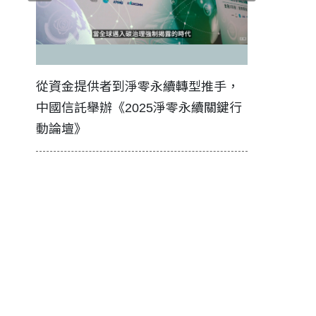
證醫務
從資金提供者到淨零永續轉型推手，
如何守護每
中國信託舉辦《2025淨零永續關鍵行
工改變病患
動論壇》