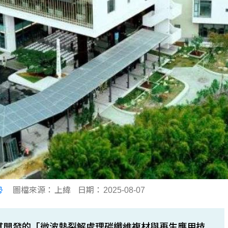
勢
圖檔來源：
上緯
日期：
2025-08-07
近期以其開發的「微波熱裂解處理碳纖維複材與再生應用技