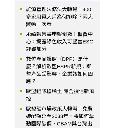
能源管理法修法大轉彎！400
多家用電大戶為何排除？兩大
變動一次看
永續報告書申報倒數！櫃買中
心：揭露綠色收入可望替ESG
評鑑加分
數位產品護照（DPP）是什
麼？解析歐盟ESPR新規：哪
些產品受影響、企業該如何因
應？
歐盟組隊搶稀土 隱含授信新風
控
歐盟碳市場政策大轉彎！免費
碳配額延至2038年，將如何牽
動國際碳價、CBAM與台灣出