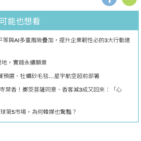
可能也想看
個生命的轉折點？ 醫務社
【故事精華】從黑暗到光明 見
平等與AI多重風險疊加，提升企業韌性必的3大行動建
命運的真實故事
社工如何改變生命的故事
溼地，實踐永續願景
餐預選、牡蠣砂毛毯…星宇航空超前部署
山寺禁香！擲筊菩薩同意、香客減3成又回來：「心
全球第5市場，為何韓媒也驚豔？