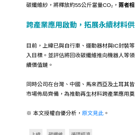
碳纖維紗，將釋放約55公斤當量CO₂，
兩者相
跨產業應用啟動，拓展永續材料供
目前，上緯已與自行車、運動器材與IC封裝
入目標。並評估將回收碳纖維推向機器人等領
續價值鏈。
同時公司在台灣、中國、馬來西亞及土耳其皆
市場佈局齊備，為推動再生材料跨產業應用奠
※ 本文授權自優分析，
原文見此
。
上緯
碳纖維
循環經濟