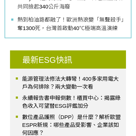
共同撿起340公斤海廢
熱到柏油路都融了！歐洲熱浪變「無聲殺手」
奪1300死，台灣首啟動40℃極端高溫演練
最新ESG快訊
能源管理法修法大轉彎！400多家用電大
戶為何排除？兩大變動一次看
永續報告書申報倒數！櫃買中心：揭露綠
色收入可望替ESG評鑑加分
數位產品護照（DPP）是什麼？解析歐盟
ESPR新規：哪些產品受影響、企業該如
何因應？