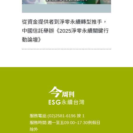
見證醫務
從資金提供者到淨零永續轉型推手，
如何守護
中國信託舉辦《2025淨零永續關鍵行
工改變病
動論壇》
服務電話:(02)2581-6196 按 1
服務時間:週一至五09:00~17:30例假日
除外