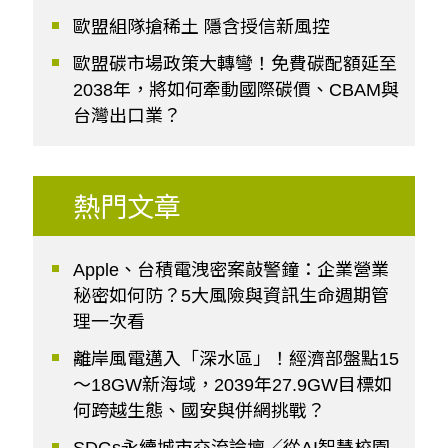
歐盟組隊搶稀土 隱含授信新風控
歐盟碳市場政策大轉彎！免費碳配額延至
2038年，將如何牽動國際碳價、CBAM與
台灣出口業？
熱門文章
Apple、台積電洩密案敲警鐘：企業營業
秘密如何防？5大風險與資訊生命週期管
理一次看
離岸風電邁入「深水區」！經濟部盤點15
～18GW新海域，2039年27.9GW目標如
何跨越生態、國安與併網挑戰？
SDGs永續城市交流論壇／從AI智慧校園