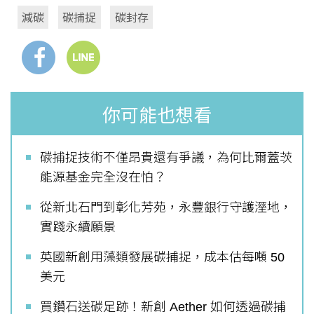
減碳
碳捕捉
碳封存
你可能也想看
碳捕捉技術不僅昂貴還有爭議，為何比爾蓋茨
能源基金完全沒在怕？
從新北石門到彰化芳苑，永豐銀行守護溼地，
實踐永續願景
英國新創用藻類發展碳捕捉，成本估每噸 50
美元
買鑽石送碳足跡！新創 Aether 如何透過碳捕