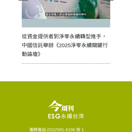
見證醫務
從資金提供者到淨零永續轉型推手，
如何守護
中國信託舉辦《2025淨零永續關鍵行
工改變病
動論壇》
服務電話:(02)2581-6196 按 1