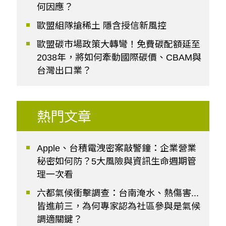
何因應？
歐盟組隊搶稀土 隱含授信新風控
歐盟碳市場政策大轉彎！免費碳配額延至
2038年，將如何牽動國際碳價、CBAM與
台灣出口業？
熱門文章
Apple、台積電洩密案敲警鐘：企業營業
秘密如何防？5大風險與資訊生命週期管
理一次看
六都氣候衝擊調查：台南淹水、熱傷害...
皆進前三，為何專家認為社區參與是氣候
調適關鍵？