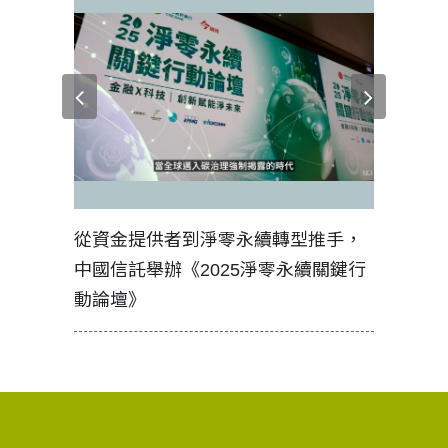
見證醫務
從資金提供者到淨零永續轉型推手，
如何守護
中國信託舉辦《2025淨零永續關鍵行
工改變病
動論壇》