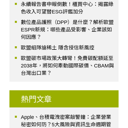
永續報告書申報倒數！櫃買中心：揭露綠
色收入可望替ESG評鑑加分
數位產品護照（DPP）是什麼？解析歐盟
ESPR新規：哪些產品受影響、企業該如
何因應？
歐盟組隊搶稀土 隱含授信新風控
歐盟碳市場政策大轉彎！免費碳配額延至
2038年，將如何牽動國際碳價、CBAM與
台灣出口業？
熱門文章
Apple、台積電洩密案敲警鐘：企業營業
秘密如何防？5大風險與資訊生命週期管