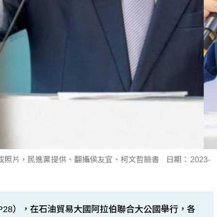
成照片，民進黨提供、翻攝侯友宜、柯文哲臉書
日期：
2023-
P28），在石油貿易大國阿拉伯聯合大公國舉行，各