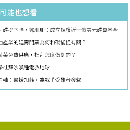
可能也想看
長、碳排下降，郭珊珊：成立規模近一億美元碳費基金
石油產業的延壽門票為何和碳捕捉有關？
、蔬菜免費供應，杜拜怎麼做到的？
直擊杜拜沙漠種電救地球
年主軸：聲援加薩，為戰爭受難者發聲