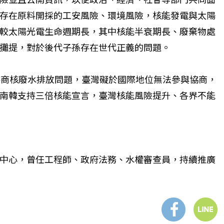
險並且公開資訊，以便政治、經濟、社會等部門共同面
存在原料開採的工安風險、環境風險，核能發電與太陽
較太陽光電生命週期長，其中核能半衰期長、廢棄物處
個生命的轉折點？ 醫務社
【故事精華】從黑暗到光明 見
攤提，對於後代子孫存在世代正義的問題。
命運的真實故事
社工如何改變生命的故事
共商核廢水排放問題，臺灣礙於國際地位無法參與協商，
南韓支持三倍核能宣言，臺灣核能風險提升、各界不能
中心，曾任工程師、政府法務、水權審查員，持續推廣
。