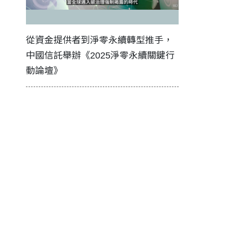
證醫務
從資金提供者到淨零永續轉型推手，
如何守護每
中國信託舉辦《2025淨零永續關鍵行
工改變病患
動論壇》