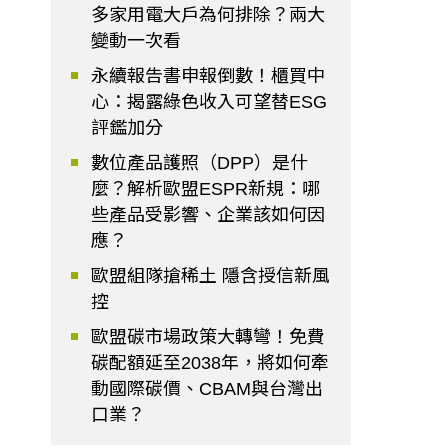
多家用電大戶為何排除？兩大
變動一次看
永續報告書申報倒數！櫃買中
心：揭露綠色收入可望替ESG
評鑑加分
數位產品護照（DPP）是什
麼？解析歐盟ESPR新規：哪
些產品受影響、企業該如何因
應？
歐盟組隊搶稀土 隱含授信新風
控
歐盟碳市場政策大轉彎！免費
碳配額延至2038年，將如何牽
動國際碳價、CBAM與台灣出
口業？