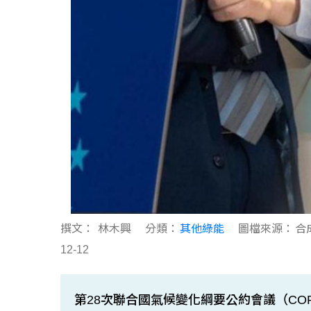
撰文：
林木興
分類：
其他綠能
圖檔來源：
合
12-12
第28次聯合國氣候變化綱要公約會議（CO