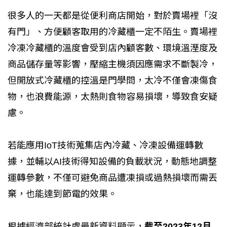
很多人的一天都是從便利商店開始，對於賣場裡「沒
有門」、方便顧客取用的冷藏櫃一定不陌生。賣場裡
冷凍冷藏櫃的溫度會受到店內顧客數、環境溫溼度及
商品儲存量等影響，壓縮主機須因應需求不斷製冷，
但開放式冷藏櫃的控溫是門學問，太冷不僅會凍傷食
物，也浪費能源，太熱則食物容易損壞，導致食安疑
慮。
若能應用IoT技術蒐集店內冷藏、冷凍設備運轉數
據，並輔以AI技術得知設備的負載狀況，動態地調整
運轉參數，不僅可避免商品遭凍損或過熱損壞而需丟
棄，也能達到節電的效果。
根據經濟部統計處最新資料顯示，
截至2023年12月