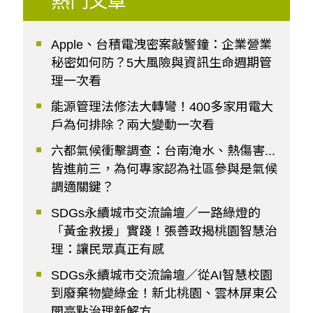
熱門文章
Apple、台積電洩密案敲警鐘：企業營業
秘密如何防？5大風險與資訊生命週期管
理一次看
能源管理法修法大轉彎！400多家用電大
戶為何排除？兩大變動一次看
六都氣候衝擊調查：台南淹水、熱傷害...
皆進前三，為何專家認為社區參與是氣候
調適關鍵？
SDGs永續城市交流論壇／一路綠燈的
「黃金救援」實踐！張善政揭桃園智慧治
理：讓民眾真正有感
SDGs永續城市交流論壇／從AI智慧校園
到廢棄物變綠金！新北桃園、雲林屏東公
開亮點治理新解方