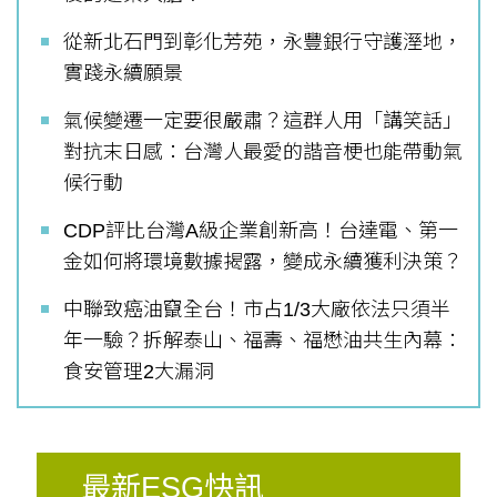
從新北石門到彰化芳苑，永豐銀行守護溼地，
實踐永續願景
氣候變遷一定要很嚴肅？這群人用「講笑話」
對抗末日感：台灣人最愛的諧音梗也能帶動氣
候行動
CDP評比台灣A級企業創新高！台達電、第一
金如何將環境數據揭露，變成永續獲利決策？
中聯致癌油竄全台！市占1/3大廠依法只須半
年一驗？拆解泰山、福壽、福懋油共生內幕：
食安管理2大漏洞
最新ESG快訊