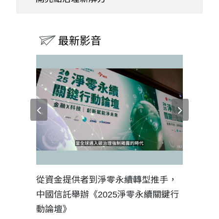
最新影音
見證醫務
從資金提供者到淨零永續轉型推手，
如何守護
中國信託舉辦《2025淨零永續關鍵行
工改變病
動論壇》