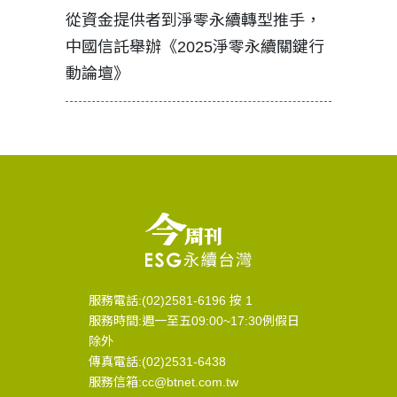
見證醫務
從資金提供者到淨零永續轉型推手，
如何守護
中國信託舉辦《2025淨零永續關鍵行
工改變病
動論壇》
服務電話:(02)2581-6196 按 1
服務時間:週一至五09:00~17:30例假日
除外
傳真電話:(02)2531-6438
服務信箱:cc@btnet.com.tw