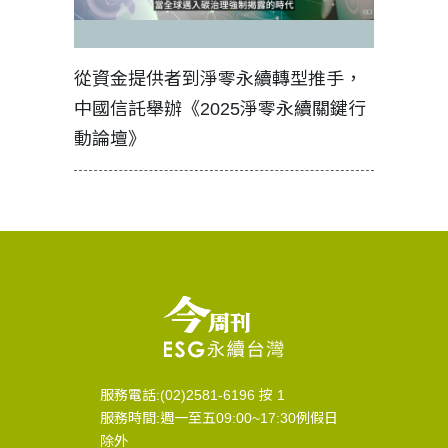
見證醫務
從資金提供者到淨零永續轉型推手，
如何守護
中國信託舉辦《2025淨零永續關鍵行
工改變病
動論壇》
服務電話:(02)2581-6196 按 1
服務時間:週一至五09:00~17:30例假日
除外