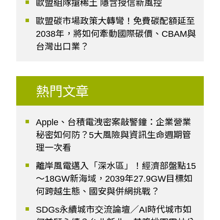
歐盟組隊搶稀土 隱含授信新風控
歐盟碳市場政策大轉彎！免費碳配額延至
2038年，將如何牽動國際碳價、CBAM與
台灣出口業？
熱門文章
Apple、台積電洩密案敲警鐘：企業營業
秘密如何防？5大風險與資訊生命週期管
理一次看
離岸風電邁入「深水區」！經濟部盤點15
～18GW新海域，2039年27.9GW目標如
何跨越生態、國安與併網挑戰？
SDGs永續城市交流論壇／AI時代城市如