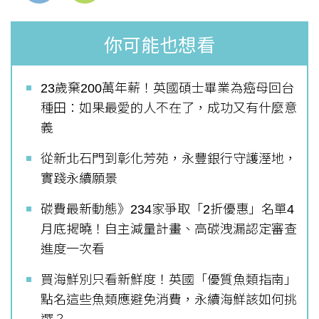
你可能也想看
23歲棄200萬年薪！英國碩士畢業為癌母回台
種田：如果最愛的人不在了，成功又有什麼意
義
從新北石門到彰化芳苑，永豐銀行守護溼地，
實踐永續願景
碳費最新動態》234家爭取「2折優惠」名單4
月底揭曉！自主減量計畫、高碳洩漏認定審查
進度一次看
買海鮮別只看新鮮度！英國「優質魚類指南」
點名這些魚類應避免消費，永續海鮮該如何挑