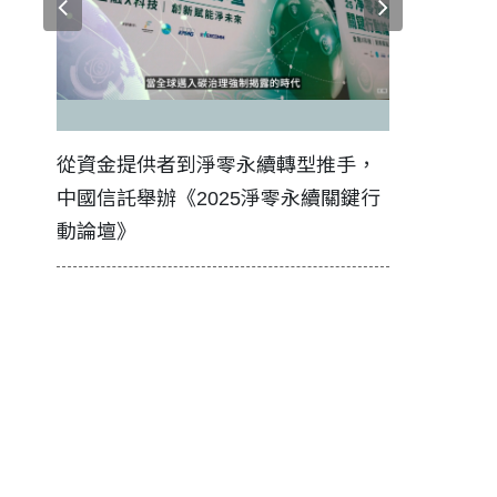
證醫務
從資金提供者到淨零永續轉型推手，
如何守護每
中國信託舉辦《2025淨零永續關鍵行
工改變病患
動論壇》