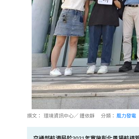
撰文：
環境資訊中心／ 鍾依靜
分類：
風力發電
交通部航港局於2021年實施彰化風場航