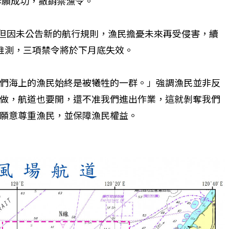
訴願成功，撤銷禁漁令。
，但因未公告新的航行規則，漁民擔憂未來再受侵害，續
推測，三項禁令將於下月底失效。
們海上的漁民始終是被犧牲的一群。」強調漁民並非反
做，航道也要開，還不准我們進出作業，這就剝奪我們
願意尊重漁民，並保障漁民權益。