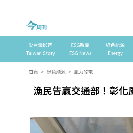
愛台灣影音
ESG新聞
綠色能源
Taiwan Story
ESG News
Energy
首頁
>
綠色能源
>
風力發電
漁民告贏交通部！彰化