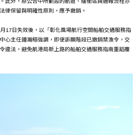
。此外，原公告中所劃設的航道、緩衝區與通報流程亦
法律保留與明確性原則，應予撤銷。
9月17日失效後，以「彰化風場航行空間船舶交通服務指
中心主任鍾瀚樞強調，即便訴願階段已撤銷禁漁令，交
令違法，避免航港局新上路的船舶交通服務指南重蹈覆