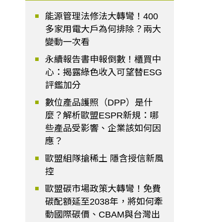
能源管理法修法大轉彎！400
多家用電大戶為何排除？兩大
變動一次看
永續報告書申報倒數！櫃買中
心：揭露綠色收入可望替ESG
評鑑加分
數位產品護照（DPP）是什
麼？解析歐盟ESPR新規：哪
些產品受影響、企業該如何因
應？
歐盟組隊搶稀土 隱含授信新風
控
歐盟碳市場政策大轉彎！免費
碳配額延至2038年，將如何牽
動國際碳價、CBAM與台灣出