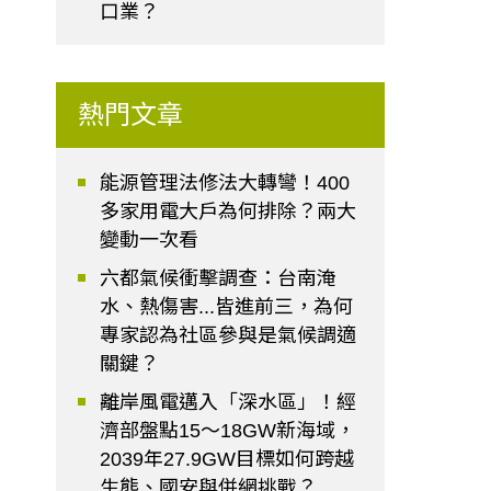
口業？
熱門文章
能源管理法修法大轉彎！400
多家用電大戶為何排除？兩大
變動一次看
六都氣候衝擊調查：台南淹
水、熱傷害...皆進前三，為何
專家認為社區參與是氣候調適
關鍵？
離岸風電邁入「深水區」！經
濟部盤點15～18GW新海域，
2039年27.9GW目標如何跨越
生態、國安與併網挑戰？