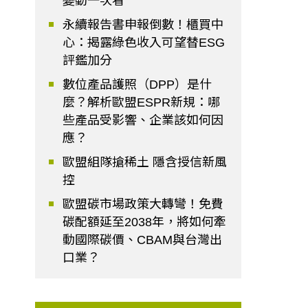
變動一次看
永續報告書申報倒數！櫃買中
心：揭露綠色收入可望替ESG
評鑑加分
數位產品護照（DPP）是什
麼？解析歐盟ESPR新規：哪
些產品受影響、企業該如何因
應？
歐盟組隊搶稀土 隱含授信新風
控
歐盟碳市場政策大轉彎！免費
碳配額延至2038年，將如何牽
動國際碳價、CBAM與台灣出
口業？