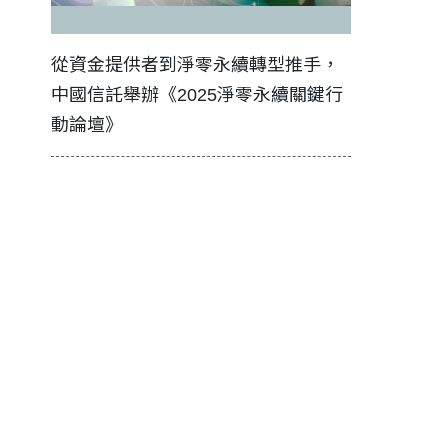
證醫務
從資金提供者到淨零永續轉型推手，
如何守護每
中國信託舉辦《2025淨零永續關鍵行
工改變病患
動論壇》