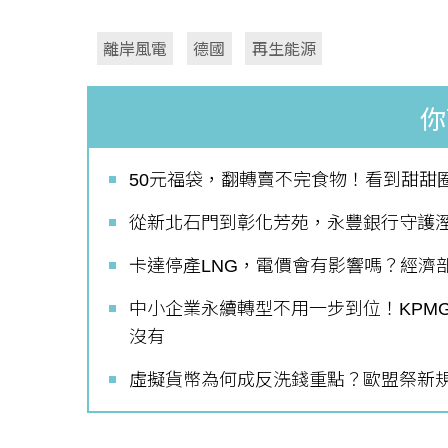
離岸風電
德國
再生能源
你
50元福袋，翻轉賣不完食物！看到甜甜圈
從新北石門到彰化芳苑，永豐銀行守護
卡達停產LNG，電價會有影響嗎？經濟
中小企業永續轉型不用一步到位！KPM
沒有
虛擬貨幣為何成反洗錢重點？歐盟祭新