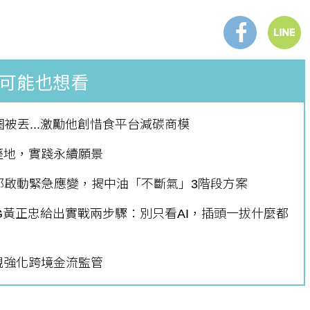
可能也想看
被丟...激勵他創惜食平台減碳商模
溼地，實踐永續願景
部啟動緊急應變，揭中油「不斷氣」3階段方案
G黃正忠給出實戰兩步驟：別只看AI，插頭一拔什麼都
規強化跨境金流監管