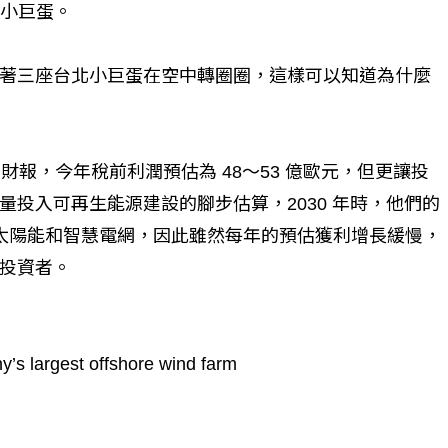
北小巨蛋。
個生命的轉折點？ 醫務社
【故事精華】從黑暗到光明 見
著三座台北小巨蛋在空中轉圈圈，這樣可以知道為什麼
命運的真實故事
社工如何改變生命的故事
財報，今年稅前利潤預估為 48～53 億歐元，但更讓投
投入可再生能源建設的腳步估算，2030 年時，他們的
、太陽能和智慧電網，因此雖然每年的預估獲利增長緩慢，
投資者。
y’s largest offshore wind farm