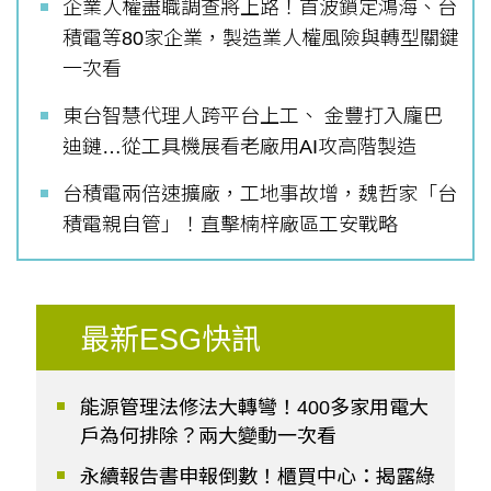
企業人權盡職調查將上路！首波鎖定鴻海、台
積電等80家企業，製造業人權風險與轉型關鍵
一次看
東台智慧代理人跨平台上工、 金豐打入龐巴
迪鏈…從工具機展看老廠用AI攻高階製造
台積電兩倍速擴廠，工地事故增，魏哲家「台
積電親自管」！直擊楠梓廠區工安戰略
最新ESG快訊
能源管理法修法大轉彎！400多家用電大
戶為何排除？兩大變動一次看
永續報告書申報倒數！櫃買中心：揭露綠