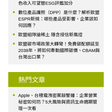
色收入可望替ESG評鑑加分
數位產品護照（DPP）是什麼？解析歐盟
ESPR新規：哪些產品受影響、企業該如
何因應？
歐盟組隊搶稀土 隱含授信新風控
歐盟碳市場政策大轉彎！免費碳配額延至
2038年，將如何牽動國際碳價、CBAM與
台灣出口業？
熱門文章
Apple、台積電洩密案敲警鐘：企業營業
秘密如何防？5大風險與資訊生命週期管
理一次看