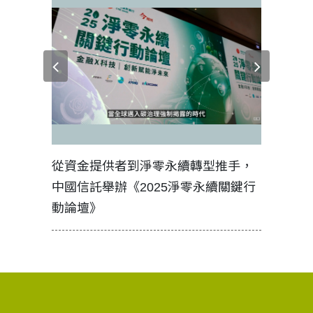
見證醫務
從資金提供者到淨零永續轉型推手，
如何守護
中國信託舉辦《2025淨零永續關鍵行
工改變病
動論壇》