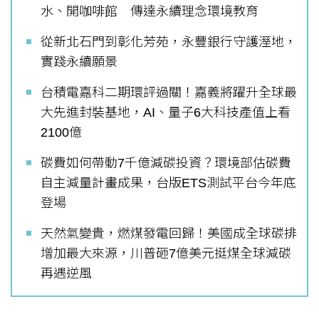
水、開咖啡館 傳達永續理念環境教育
從新北石門到彰化芳苑，永豐銀行守護溼地，
實踐永續願景
台積電嘉科二期環評過關！嘉義將躍升全球最
大先進封裝基地，AI、量子6大科技產值上看
2100億
碳費如何帶動7千億減碳投資？環境部估碳費
自主減量計畫成果，台版ETS測試平台今年底
登場
天然氣變貴，燃煤發電回歸！美國成全球碳排
增加最大來源，川普砸7億美元挺煤全球減碳
再遇逆風