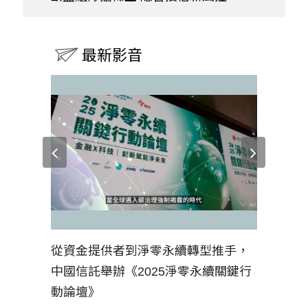
最新影音
見證醫務
從資金提供者到淨零永續轉型推手，
如何守護
中國信託舉辦《2025淨零永續關鍵行
工改變病
動論壇》