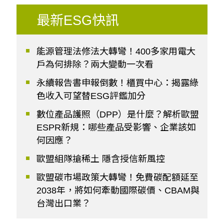
最新ESG快訊
能源管理法修法大轉彎！400多家用電大
戶為何排除？兩大變動一次看
永續報告書申報倒數！櫃買中心：揭露綠
色收入可望替ESG評鑑加分
數位產品護照（DPP）是什麼？解析歐盟
ESPR新規：哪些產品受影響、企業該如
何因應？
歐盟組隊搶稀土 隱含授信新風控
歐盟碳市場政策大轉彎！免費碳配額延至
2038年，將如何牽動國際碳價、CBAM與
台灣出口業？