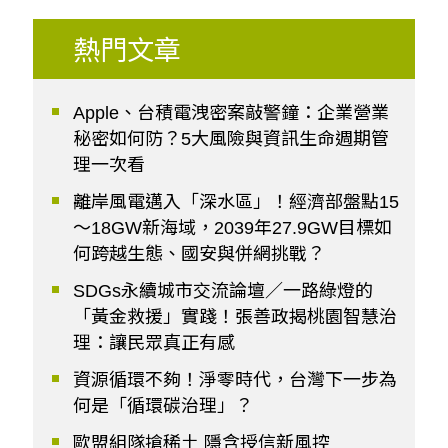
熱門文章
Apple、台積電洩密案敲警鐘：企業營業
秘密如何防？5大風險與資訊生命週期管
理一次看
離岸風電邁入「深水區」！經濟部盤點15
～18GW新海域，2039年27.9GW目標如
何跨越生態、國安與併網挑戰？
SDGs永續城市交流論壇／一路綠燈的
「黃金救援」實踐！張善政揭桃園智慧治
理：讓民眾真正有感
資源循環不夠！淨零時代，台灣下一步為
何是「循環碳治理」？
歐盟組隊搶稀土 隱含授信新風控