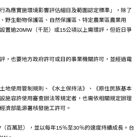
行為應實施環境影響評估細目及範圍認定標準」，除了
、野生動物保護區、自然保護區、特定農業區農業用
設置逾20MW（千瓩）或15公頃以上需環評，但近日爭
個生命的轉折點？ 醫務社
【故事精華】從黑暗到光明 見
命運的真實故事
社工如何改變生命的故事
評，也要地方政府許可或目的事業機關許可，並經過電
土地使用管制規則、《水土保持法》、《原住民族基本
設施容許使用審查辦法等規定者，也需依相關規定辦理
經濟部能源署核發施工許可。
W（百萬瓩），並以每年15％至30％的速度持續成長。台