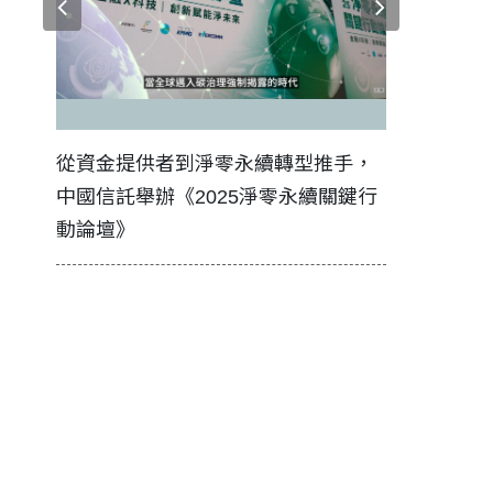
證醫務
從資金提供者到淨零永續轉型推手，
如何守護每
中國信託舉辦《2025淨零永續關鍵行
工改變病患
動論壇》