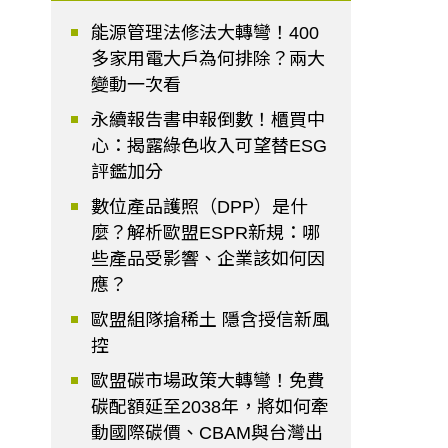
能源管理法修法大轉彎！400
多家用電大戶為何排除？兩大
變動一次看
永續報告書申報倒數！櫃買中
心：揭露綠色收入可望替ESG
評鑑加分
數位產品護照（DPP）是什
麼？解析歐盟ESPR新規：哪
些產品受影響、企業該如何因
應？
歐盟組隊搶稀土 隱含授信新風
控
歐盟碳市場政策大轉彎！免費
碳配額延至2038年，將如何牽
動國際碳價、CBAM與台灣出