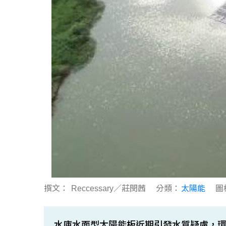
撰文：
Reccessary／莊閔茜
分類：
太陽能
圖
水庫水面型太陽能板近期引發水質疑慮，環