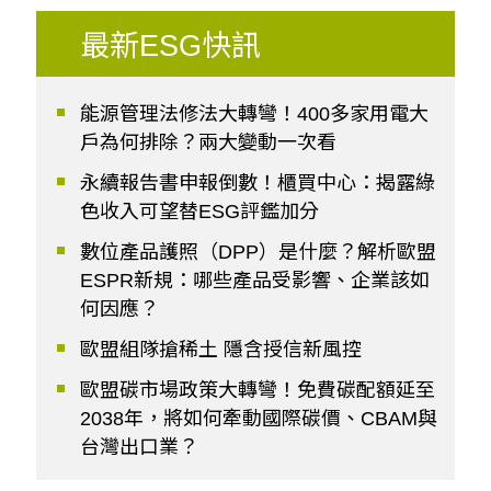
最新ESG快訊
能源管理法修法大轉彎！400多家用電大
戶為何排除？兩大變動一次看
永續報告書申報倒數！櫃買中心：揭露綠
色收入可望替ESG評鑑加分
數位產品護照（DPP）是什麼？解析歐盟
ESPR新規：哪些產品受影響、企業該如
何因應？
歐盟組隊搶稀土 隱含授信新風控
歐盟碳市場政策大轉彎！免費碳配額延至
2038年，將如何牽動國際碳價、CBAM與
台灣出口業？