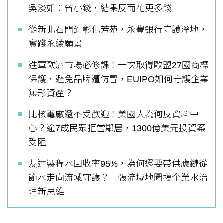
吳淡如：省小錢，結果反而花更多錢
從新北石門到彰化芳苑，永豐銀行守護溼地，
實踐永續願景
進軍歐洲市場必修課！一次取得歐盟27國商標
保護，避免品牌遭仿冒，EUIPO如何守護企業
無形資產？
比核電廠還不受歡迎！美國人為何反資料中
心？逾7成民眾拒當鄰居，1300億美元投資案
受阻
友達製程水回收率95%，為何還要帶供應鏈從
節水走向流域守護？一張流域地圖揭企業水治
理新思維