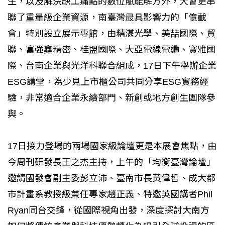
生，以及解決缺工痛點的數位賦能解方外，大會更串
聯了重量級企業資源，南臺灣最具影響力的「億載
會」特別設立展示專館，由精湛光學、美喆國際、貿
聯、富強鑫精密、桂盟國際、大亞電線電纜、寶雅國
際、台南企業與光洋科聯合組成，17日下午舉辦企業
ESG講堂，為少見上市櫃公司共同分享ESG實務經
驗，非常適合企業永續部門、新創或地方創生團隊參
與。
17日接力登場的兩場國家級論壇更是本展會焦點，由
今周刊研發長王之杰主持，上午的「均衡臺灣論壇」
邀請國發會副主委彭立沛、臺南市長黃偉哲、成大都
市計畫系教授級兼任專家趙正義、特邀英國講者Phil
Ryan同台交鋒，從國際視角出發，深度探討大南方