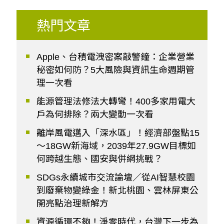
熱門文章
Apple、台積電洩密案敲警鐘：企業營業
秘密如何防？5大風險與資訊生命週期管
理一次看
能源管理法修法大轉彎！400多家用電大
戶為何排除？兩大變動一次看
離岸風電邁入「深水區」！經濟部盤點15
～18GW新海域，2039年27.9GW目標如
何跨越生態、國安與併網挑戰？
SDGs永續城市交流論壇／從AI智慧校園
到廢棄物變綠金！新北桃園、雲林屏東公
開亮點治理新解方
資源循環不夠！淨零時代，台灣下一步為