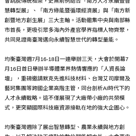
會跳脫傳統框架，史無前例結合「南方人才永續暨智
慧轉型展」、「南方綠能暨循環經濟展」與「南方新
創暨地方創生展」三大主軸。活動邀集中央與南部縣
市首長，更吸引眾多海內外產官學界指標人物齊聚，
共同見證南臺灣邁向永續智慧世代的轉型量能。
均衡臺灣週7月16-18日一連舉辦三天，大會於開幕7
月16日首日舉辦半導體業界熱情響應的「人資長論
壇」，重磅邀請默克先進科技材料、台灣艾司摩爾及
藝珂集團等跨國企業高階主管，同台剖析AI時代下的
人才永續戰略。這不僅展現了大廠帶小廠的共榮模
式，更突顯國際科技廠資源接軌在地的強大企圖心。
均衡臺灣週除了展出智慧轉型、農業永續與地方創