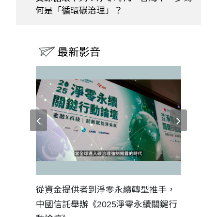
何是「循環碳治理」？
最新影音
見證醫務
從資金提供者到淨零永續轉型推手，
如何守護
中國信託舉辦《2025淨零永續關鍵行
工改變病