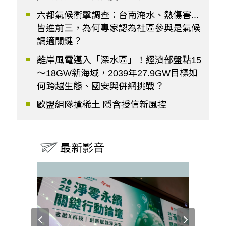
六都氣候衝擊調查：台南淹水、熱傷害...
皆進前三，為何專家認為社區參與是氣候
調適關鍵？
離岸風電邁入「深水區」！經濟部盤點15
～18GW新海域，2039年27.9GW目標如
何跨越生態、國安與併網挑戰？
歐盟組隊搶稀土 隱含授信新風控
最新影音