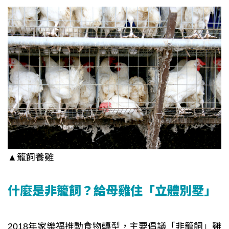
▲籠飼養雞
什麼是非籠飼？給母雞住「立體別墅」
2018年家樂福推動食物轉型，主要倡議「非籠飼」雞