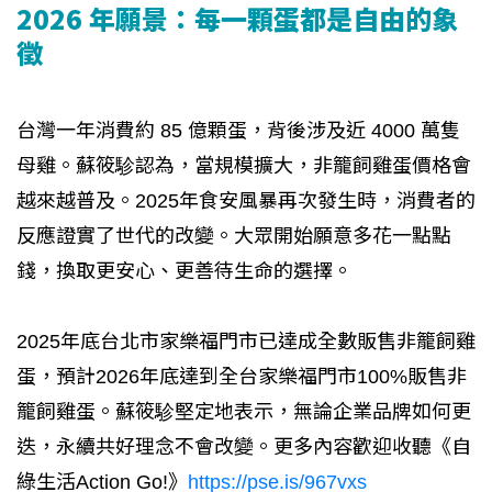
2026
年
願景：每一顆蛋都是自由的象
徵
台灣一年消費約 85 億顆蛋，背後涉及近 4000 萬隻
母雞。蘇筱駗認為，當規模擴大，非籠飼雞蛋價格會
越來越普及。2025年食安風暴再次發生時，消費者的
反應證實了世代的改變。大眾開始願意多花一點點
錢，換取更安心、更善待生命的選擇。
2025年底台北市家樂福門市已達成全數販售非籠飼雞
蛋，預計2026年底達到全台家樂福門市100%販售非
籠飼雞蛋。蘇筱駗堅定地表示，無論企業品牌如何更
迭，永續共好理念不會改變。更多內容歡迎收聽《自
綠生活Action Go!》
https://pse.is/967vxs