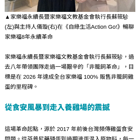
▲家樂福永續長暨家樂福文教基金會執行長蘇筱駗
(左)與主持人儀璇(右)在《自綠生活Action Go!》暢聊
家樂福8年永續革命
家樂福永續長暨家樂福文教基金會執行長蘇筱駗，過
去八年帶領團隊走過一場艱辛的「非籠飼革命」，目
標是在 2026 年達成全台家樂福 100% 販售非籠飼雞
蛋的里程碑。
從食安風暴到走入養雞場的震撼
這場革命起點，源於 2017 年前後台灣頻傳雞蛋食安
問題。從芬普尼藥殘蛋到過期液蛋混入原物料，每一