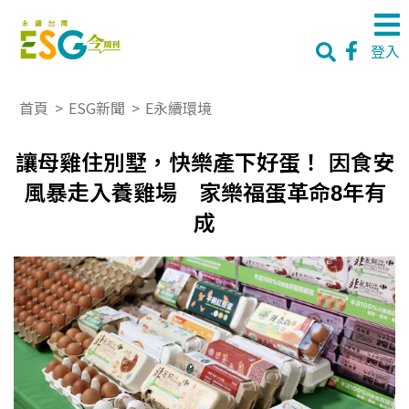
登入
首頁
>
ESG新聞
>
E永續環境
讓母雞住別墅，快樂產下好蛋！ 因食安
風暴走入養雞場 家樂福蛋革命8年有
成