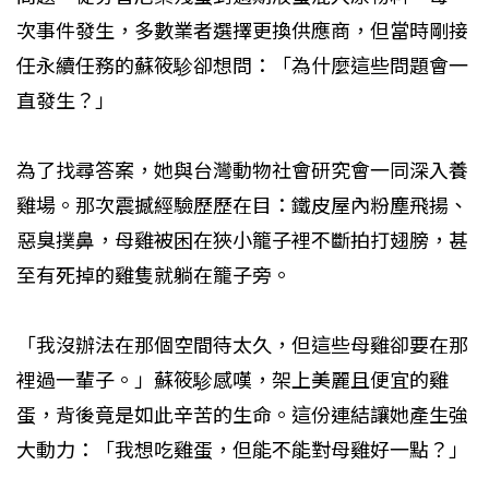
次事件發生，多數業者選擇更換供應商，但當時剛接
任永續任務的蘇筱駗卻想問：「為什麼這些問題會一
直發生？」
為了找尋答案，她與台灣動物社會研究會一同深入養
雞場。那次震撼經驗歷歷在目：鐵皮屋內粉塵飛揚、
惡臭撲鼻，母雞被困在狹小籠子裡不斷拍打翅膀，甚
至有死掉的雞隻就躺在籠子旁。
「我沒辦法在那個空間待太久，但這些母雞卻要在那
裡過一輩子。」蘇筱駗感嘆，架上美麗且便宜的雞
蛋，背後竟是如此辛苦的生命。這份連結讓她產生強
大動力：「我想吃雞蛋，但能不能對母雞好一點？」