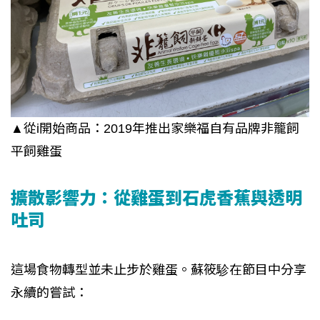
▲從i開始商品：2019年推出家樂福自有品牌非籠飼
平飼雞蛋
擴散影響力：從雞蛋到石虎香蕉與透明
吐司
這場食物轉型並未止步於雞蛋。蘇筱駗在節目中分享
永續的嘗試：