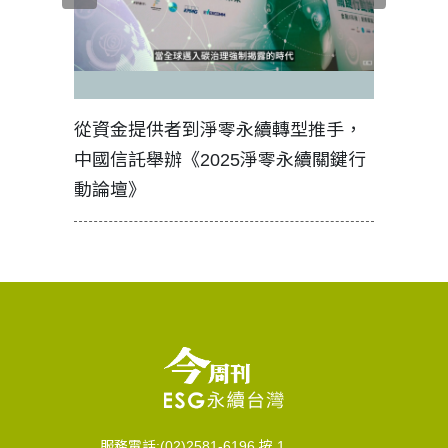
見證醫務
從資金提供者到淨零永續轉型推手，
如何守護
中國信託舉辦《2025淨零永續關鍵行
工改變病
動論壇》
服務電話:(02)2581-6196 按 1