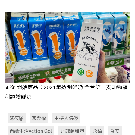
▲從i開始商品：2021年透明鮮奶 全台第一支動物福
利認證鮮奶
蘇筱駗
家樂福
主持人儀璇
自綠生活Action Go!
非籠飼雞蛋
永續
食安