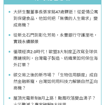
大研生醫董事長張家銘47歲驟逝！從愛情公寓
到保健食品，他如何把「無價的人生需求」變
成商機？
從新北石門到彰化芳苑，永豐銀行守護溼地，
實踐永續願景
循環經濟2.0時代！歐盟3大制度正改寫全球供
應鏈規則，台灣電子製造、紡織業如何保住海
外訂單？
碳交易之後的新市場？「生物信用額度」成自
然金融新寵，台灣如何用科技力解鎖自然正向
商機？
屋頂光電新制8月上路！颱風吹落變血滴子？
火災難滅？專家破解5大迷思