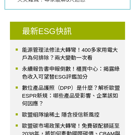
最新ESG快訊
能源管理法修法大轉彎！400多家用電大
戶為何排除？兩大變動一次看
永續報告書申報倒數！櫃買中心：揭露綠
色收入可望替ESG評鑑加分
數位產品護照（DPP）是什麼？解析歐盟
ESPR新規：哪些產品受影響、企業該如
何因應？
歐盟組隊搶稀土 隱含授信新風控
歐盟碳市場政策大轉彎！免費碳配額延至
2038年，將如何牽動國際碳價、CBAM與