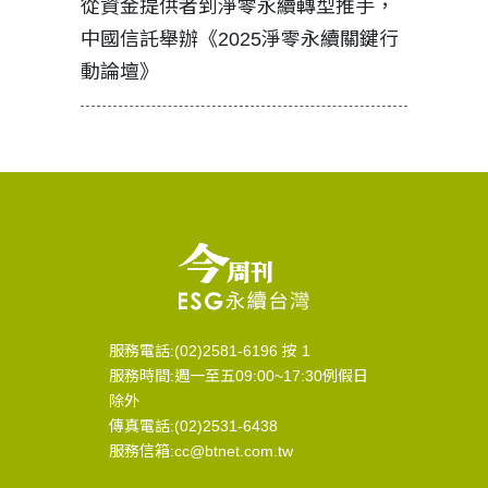
見證醫務
從資金提供者到淨零永續轉型推手，
如何守護
中國信託舉辦《2025淨零永續關鍵行
工改變病
動論壇》
服務電話:(02)2581-6196 按 1
服務時間:週一至五09:00~17:30例假日
除外
傳真電話:(02)2531-6438
服務信箱:cc@btnet.com.tw