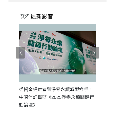
最新影音
見證醫務
從資金提供者到淨零永續轉型推手，
如何守護
中國信託舉辦《2025淨零永續關鍵行
工改變病
動論壇》