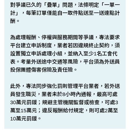
對爭議已久的「疊單」問題，法條明定「一單一
計」，每筆訂單僅能自一取件點送至一送達點計
酬。
為處理報酬、停權與服務期間等爭議，專法要求
平台建立申訴制度，業者若因違規終止契約，須
設置獨立申訴處理小組，並納入至少1名工會代
表。考量外送途中交通等風險，平台須為外送員
投保團體傷害保險及責任險。
此外，專法同步強化罰則管理平台業者，若外送
員發生職災，業者未於8小時內通報，最高可處
30萬元罰鍰；規避主管機關監督或檢查，可處3
萬至15萬元；違反報酬給付規定，則可處2萬至
10萬元罰鍰。