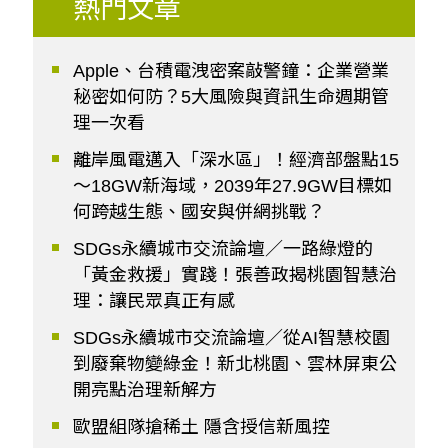
熱門文章
Apple、台積電洩密案敲警鐘：企業營業
秘密如何防？5大風險與資訊生命週期管
理一次看
離岸風電邁入「深水區」！經濟部盤點15
～18GW新海域，2039年27.9GW目標如
何跨越生態、國安與併網挑戰？
SDGs永續城市交流論壇／一路綠燈的
「黃金救援」實踐！張善政揭桃園智慧治
理：讓民眾真正有感
SDGs永續城市交流論壇／從AI智慧校園
到廢棄物變綠金！新北桃園、雲林屏東公
開亮點治理新解方
歐盟組隊搶稀土 隱含授信新風控