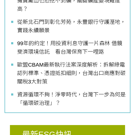
擁寶藏山也恐挖不到礦，關鍵礦產變現難度
高？
從新北石門到彰化芳苑，永豐銀行守護溼地，
實踐永續願景
99年的約定！用投資利息守護一片森林 借鏡
斐濟環境信託 看台灣保育下一哩路
歐盟CBAM最新執行法案深度解析：拆解綠電
認列標準、憑證抵扣細則，台灣出口商應對碳
關稅3大對策
資源循環不夠！淨零時代，台灣下一步為何是
「循環碳治理」？
最新ESG快訊