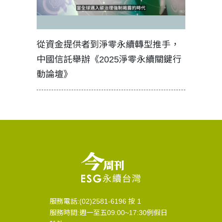
見證醫務
從資金提供者到淨零永續轉型推手，
如何守護
中國信託舉辦《2025淨零永續關鍵行
工改變病
動論壇》
服務電話:(02)2581-6196 按 1
服務時間:週一至五09:00~17:30例假日