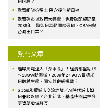
何因應？
歐盟組隊搶稀土 隱含授信新風控
歐盟碳市場政策大轉彎！免費碳配額延至
2038年，將如何牽動國際碳價、CBAM與
台灣出口業？
熱門文章
離岸風電邁入「深水區」！經濟部盤點15
～18GW新海域，2039年27.9GW目標如
何跨越生態、國安與併網挑戰？
SDGs永續城市交流論壇／AI時代城市如
何兼顧永續？台北新北、基隆桃園雲林分
享智慧治理解方