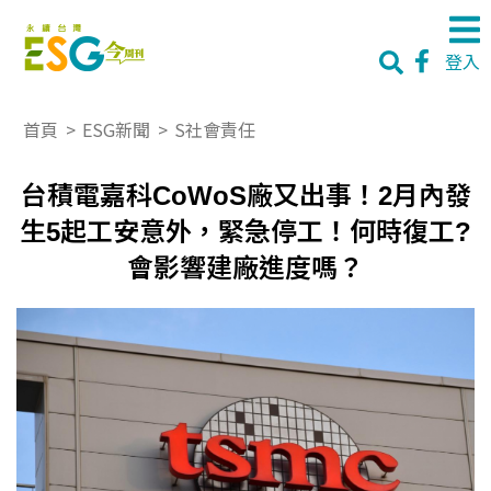
登入
首頁
>
ESG新聞
>
S社會責任
台積電嘉科CoWoS廠又出事！2月內發
生5起工安意外，緊急停工！何時復工?
會影響建廠進度嗎？