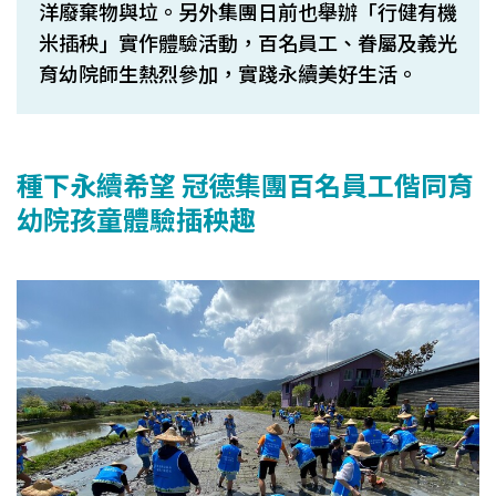
洋廢棄物與垃。另外集團日前也舉辦「行健有機
米插秧」實作體驗活動，百名員工、眷屬及義光
育幼院師生熱烈參加，實踐永續美好生活。
種下永續希望 冠德集團百名員工偕同育
幼院孩童體驗插秧趣