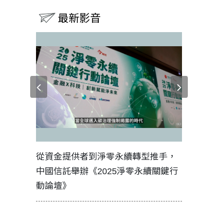
最新影音
見證醫務
從資金提供者到淨零永續轉型推手，
如何守護
中國信託舉辦《2025淨零永續關鍵行
工改變病
動論壇》