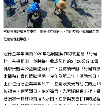
冠德集團連續三年支持小農契作有機稻米，春耕時節也邀請員工前
往體驗種稻樂趣。
冠德企業集團自2020年起展開契作認養宜蘭「行健
村」有機稻田，並將每年收成契作的2,400公斤無毒
健康米贈與公益團體及員工，並持續舉辦「行健有機
米插秧」實作體驗活動，今年為第三年。活動當日，
上百位冠德企業集團員工、眷屬及義光育幼院的近15
位師生，頂著烈日、捲起褲管，光著腳踩進土裡，彎
著腰將一株株秧苗插入水田，在參與友善耕作的過程