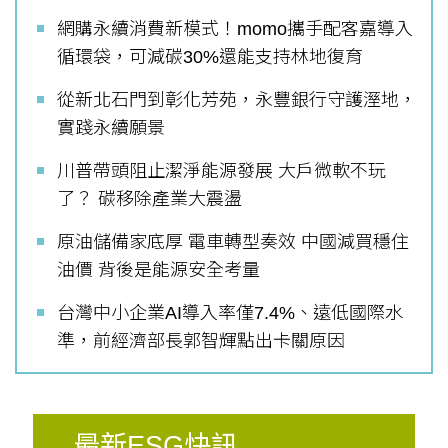
網購永續消費新模式！momo攜手配客嘉導入
循環袋，可減碳30%還能支持林地復育
從新北石門到彰化芳苑，永豐銀行守護溼地，
實踐永續願景
川普帶頭阻止潔淨能源發展 大戶微軟不玩
了？ 碳移除產業大震盪
原油儲備家底厚 電車轉型奏效 中國減買穩住
油價 背後是能源安全考量
台灣中小企業AI導入率僅7.4%、遠低國際水
準，前經濟部長郭智輝點出卡關原因
最新ESG快訊