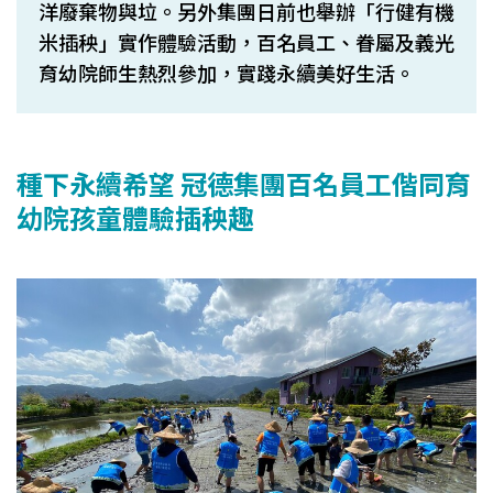
洋廢棄物與垃。另外集團日前也舉辦「行健有機
米插秧」實作體驗活動，百名員工、眷屬及義光
育幼院師生熱烈參加，實踐永續美好生活。
種下永續希望 冠德集團百名員工偕同育
幼院孩童體驗插秧趣