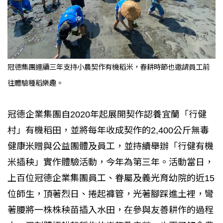
冠德集團連續三年支持小農契作有機稻米，春耕時節也邀請員工前
往體驗種稻樂趣。
冠德企業集團自2020年起展開契作認養宜蘭「行健
村」有機稻田，並將每年收成契作的2,400公斤無毒
健康米贈與公益團體及員工，並持續舉辦「行健有機
米插秧」實作體驗活動，今年為第三年。活動當日，
上百位冠德企業集團員工、眷屬及義光育幼院的近15
位師生，頂著烈日、捲起褲管，光著腳踩進土裡，彎
著腰將一株株秧苗插入水田，在參與友善耕作的過程