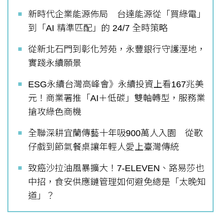
新時代企業能源佈局 台達能源從「買綠電」
到「AI 精準匹配」的 24/7 全時策略
從新北石門到彰化芳苑，永豐銀行守護溼地，
實踐永續願景
ESG永續台灣高峰會》永續投資上看167兆美
元！商業署推「AI＋低碳」雙軸轉型，服務業
搶攻綠色商機
全聯深耕宜蘭傳藝十年吸900萬人入園 從歌
仔戲到節氣餐桌讓年輕人愛上臺灣傳統
致癌沙拉油風暴擴大！7-ELEVEN、路易莎也
中招，食安供應鏈管理如何避免總是「太晚知
道」？