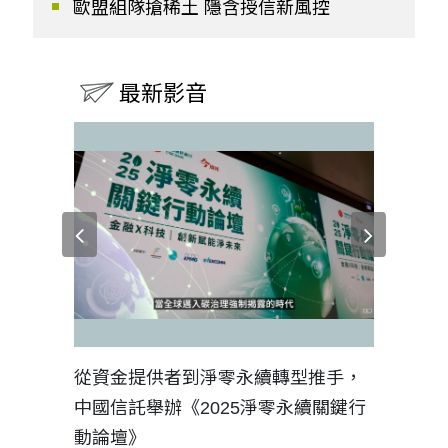
歐盟組隊搶稀土 隱含授信新風控
最新影音
見證醫務
從資金提供者到淨零永續轉型推手，
如何守護
中國信託舉辦《2025淨零永續關鍵行
工改變病
動論壇》