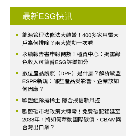
最新ESG快訊
能源管理法修法大轉彎！400多家用電大
戶為何排除？兩大變動一次看
永續報告書申報倒數！櫃買中心：揭露綠
色收入可望替ESG評鑑加分
數位產品護照（DPP）是什麼？解析歐盟
ESPR新規：哪些產品受影響、企業該如
何因應？
歐盟組隊搶稀土 隱含授信新風控
歐盟碳市場政策大轉彎！免費碳配額延至
2038年，將如何牽動國際碳價、CBAM與
台灣出口業？