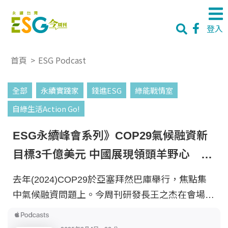
登入
首頁
>
ESG Podcast
全部
永續實踐家
錢進ESG
綠能戰情室
自綠生活Action Go!
ESG永續峰會系列》COP29氣候融資新
目標3千億美元 中國展現領頭羊野心 新
加坡以金融達減碳目標｜永續實踐家
去年(2024)COP29於亞塞拜然巴庫舉行，焦點集
EP26
中氣候融資問題上。今周刊研發長王之杰在會場展
示還海行動成果，使用回收海洋塑料製成的藍白拖
鞋和便當盒、便當袋，吸引大量國際媒體關注。