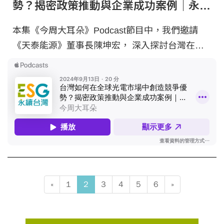
勢？揭密政策推動與企業成功案例｜永續
實踐家 EP22
本集《今周大耳朵》Podcast節目中，我們邀請
《天泰能源》董事長陳坤宏， 深入探討台灣在全
球光電市場的競爭優勢與挑戰，並分享政策推動與
實際應用等精彩案例。 - ?搶先收聽! 探索台灣如何
在全球綠能市場中脫穎而出，掌握最新綠能脈動！
- 主持人 | 今周刊研發長王之杰 與談人 | 天泰能源
董事長-陳坤宏 -- ＊以上節目由今周刊與SEMI
Taiwan聯合製播 -- Hosting provided by SoundOn
«
1
2
3
4
5
6
»