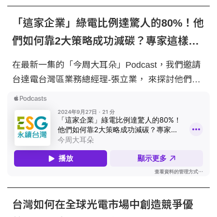
「這家企業」綠電比例達驚人的80%！他
們如何靠2大策略成功減碳？專家這樣說
｜永續實踐家 EP23
在最新一集的「今周大耳朵」Podcast，我們邀請
台達電台灣區業務總經理-張立業， 來探討他們如
何透過內部碳費定價和ESG績效指標，並締造多項
領先其他企業的永續紀錄 -- 搶先收聽，了解台達
電的2大關鍵減碳政策 & 成功經驗分享 主持人 | 今
周刊顧問-林宏文 與談人 | 台達電子台灣區業務總
經理-張立業 -- ＊以上節目由今周刊與SEMI
Taiwan聯合製播 -- Hosting provided by SoundOn
台灣如何在全球光電市場中創造競爭優