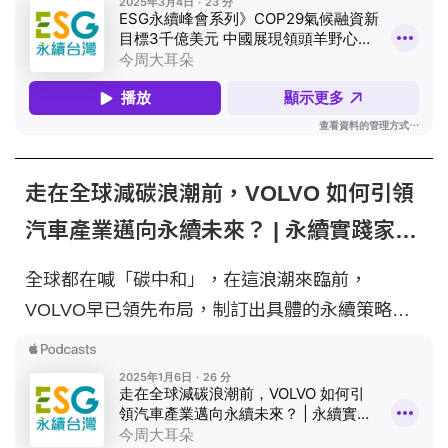
此屆會議提到開發中國家氣候融資需求，計劃將資
金從1000億美元增至3000億美元，但執行可行性
仍待觀察。在各國會館部分，中國以強大展館和多
場活動，展現在氣候政策上的積極性；新加坡透過
研討會，分享如何使用金融、碳匯，達到永續目
標，而美國館則顯得較冷淡。 儘管台灣不是聯合
走在全球減碳浪潮前，VOLVO 如何引領
國會員國，仍積極參與國際氣候對話，致力於減
汽車產業邁向永續未來？ | 永續實踐家
碳。未來，如何利用金融工具和全球碳市場來達成
永續發展，將是各國共同面對的挑戰。 - 主持人｜
EP25
全球都在喊「碳中和」，在這浪潮來臨前，
儀璇 與談人｜今周刊研發長 王之杰 --- 【2025
VOLVO早已領先布局，制訂出具體的永續策略，
ESG永續台灣 第五屆國際高峰會】 活動日期：
VOLVO如何成為汽車產業的永續領頭羊？本集邀
2025／03／19 (三) 活動時間：09:00-16:30 活動
請VOLVO國際富豪汽車通路暨事業發展部經理 -
地點：遠東香格里拉三樓國際宴會廳（台北市敦化
方品淇，分享如何於全球及台灣在地實踐減碳目
南路二段201號） 活動主題：打造零碳經濟 深化
標，並開創產業的新格局！ - 主持人 | 今周刊研發
永續布局 活動網址：