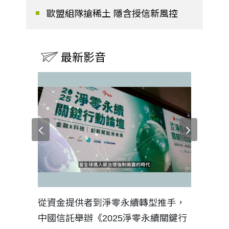
歐盟組隊搶稀土 隱含授信新風控
最新影音
見證醫務
從資金提供者到淨零永續轉型推手，
如何守護
中國信託舉辦《2025淨零永續關鍵行
工改變病