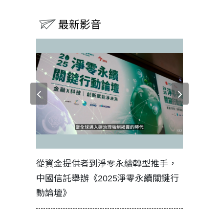
最新影音
見證醫務
從資金提供者到淨零永續轉型推手，
如何守護
中國信託舉辦《2025淨零永續關鍵行
工改變病
動論壇》