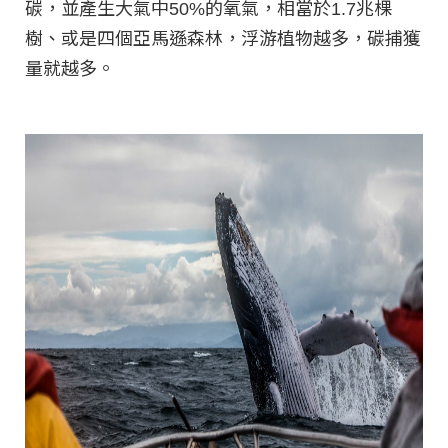
碳，並產生大氣中50%的氧氣，相當於1.7兆棵
樹、或是四個亞馬遜森林，浮游植物越多，碳捕獲
量就越多。