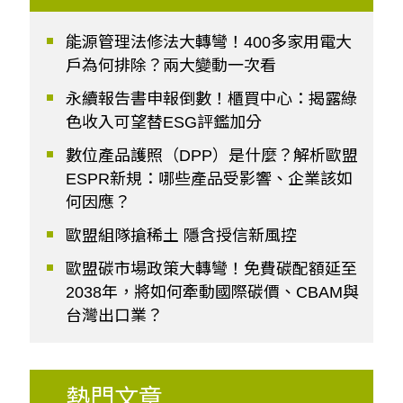
能源管理法修法大轉彎！400多家用電大
戶為何排除？兩大變動一次看
永續報告書申報倒數！櫃買中心：揭露綠
色收入可望替ESG評鑑加分
數位產品護照（DPP）是什麼？解析歐盟
ESPR新規：哪些產品受影響、企業該如
何因應？
歐盟組隊搶稀土 隱含授信新風控
歐盟碳市場政策大轉彎！免費碳配額延至
2038年，將如何牽動國際碳價、CBAM與
台灣出口業？
熱門文章