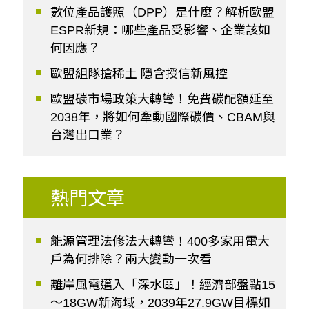
數位產品護照（DPP）是什麼？解析歐盟
ESPR新規：哪些產品受影響、企業該如
何因應？
歐盟組隊搶稀土 隱含授信新風控
歐盟碳市場政策大轉彎！免費碳配額延至
2038年，將如何牽動國際碳價、CBAM與
台灣出口業？
熱門文章
能源管理法修法大轉彎！400多家用電大
戶為何排除？兩大變動一次看
離岸風電邁入「深水區」！經濟部盤點15
～18GW新海域，2039年27.9GW目標如