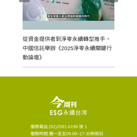
見證醫務
從資金提供者到淨零永續轉型推手，
如何守護
中國信託舉辦《2025淨零永續關鍵行
工改變病
動論壇》
服務電話:(02)2581-6196 按 1
服務時間:週一至五09:00~17:30例假日