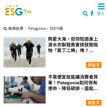
登入
搜尋結果：
Patagonia，共計9筆
熱愛大海，但你知道身上
潛水衣製程竟會排放致癌
物「氯丁二烯」嗎？
Patagonia、迪卡儂急尋
天然橡膠替代
詳全文
不是便宜就能讓消費者買
單！Patagonia如何保有
使命、降低碳排，還能賺
兩次以上利潤？從七大策
略著手
詳全文