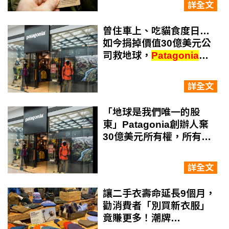
詳全文
曾住車上、吃貓食度日…
如今捐掉價值30億美元公
司救地球，
Patagonia
創
辦人：「地球是我們唯一
的股東」
詳全文
「地球是我們唯一的股
東」Patagonia創辦人棄
30億美元所有權，所有盈
餘將用來拯救氣候危機
詳全文
讓二手衣壽命延長9個月，
勸消費者「別買新衣服」
竟賺更多！潮牌