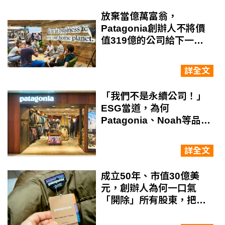
放棄當億萬富翁，
Patagonia創辦人不將價
值319億的公司給下一
代，反而捐給環保組織！
他現在過得好嗎？品牌仍
詳全文
能獲利且有影響力嗎？
「我們不是永續公司！」
ESG當道，為何
Patagonia、Noah等品牌
紛紛撕去永續標籤？
詳全文
成立50年、市值30億美
元，創辦人為何一口氣
「開除」所有股東，把公
司捐給「地球」？