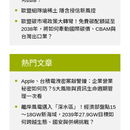
歐盟組隊搶稀土 隱含授信新風控
歐盟碳市場政策大轉彎！免費碳配額延至
2038年，將如何牽動國際碳價、CBAM與
台灣出口業？
熱門文章
Apple、台積電洩密案敲警鐘：企業營業
秘密如何防？5大風險與資訊生命週期管
理一次看
離岸風電邁入「深水區」！經濟部盤點15
～18GW新海域，2039年27.9GW目標如
何跨越生態、國安與併網挑戰？