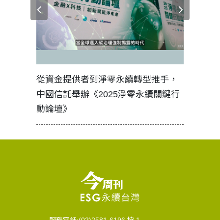
見證醫務
從資金提供者到淨零永續轉型推手，
如何守護
中國信託舉辦《2025淨零永續關鍵行
工改變病
動論壇》
服務電話:(02)2581-6196 按 1