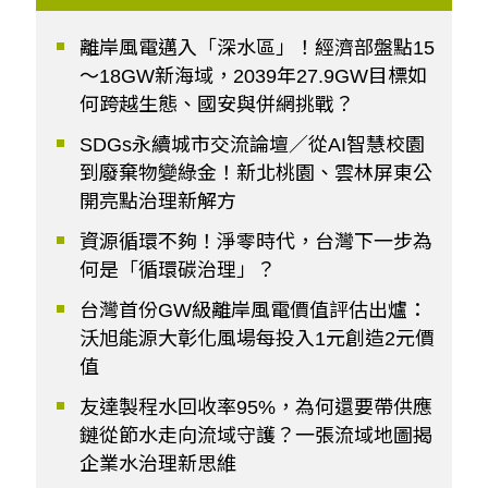
離岸風電邁入「深水區」！經濟部盤點15
～18GW新海域，2039年27.9GW目標如
何跨越生態、國安與併網挑戰？
SDGs永續城市交流論壇／從AI智慧校園
到廢棄物變綠金！新北桃園、雲林屏東公
開亮點治理新解方
資源循環不夠！淨零時代，台灣下一步為
何是「循環碳治理」？
台灣首份GW級離岸風電價值評估出爐：
沃旭能源大彰化風場每投入1元創造2元價
值
友達製程水回收率95%，為何還要帶供應
鏈從節水走向流域守護？一張流域地圖揭
企業水治理新思維