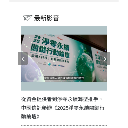
最新影音
見證醫務
從資金提供者到淨零永續轉型推手，
如何守護
中國信託舉辦《2025淨零永續關鍵行
工改變病
動論壇》