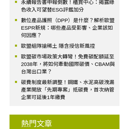
永續報告書申報倒數！櫃買中心：揭露綠
色收入可望替ESG評鑑加分
數位產品護照（DPP）是什麼？解析歐盟
ESPR新規：哪些產品受影響、企業該如
何因應？
歐盟組隊搶稀土 隱含授信新風控
歐盟碳市場政策大轉彎！免費碳配額延至
2038年，將如何牽動國際碳價、CBAM與
台灣出口業？
碳費制度最新調整！鋼鐵、水泥高碳洩漏
產業開放「先期專案」抵碳費，首次納管
企業可延後1年繳費
熱門文章