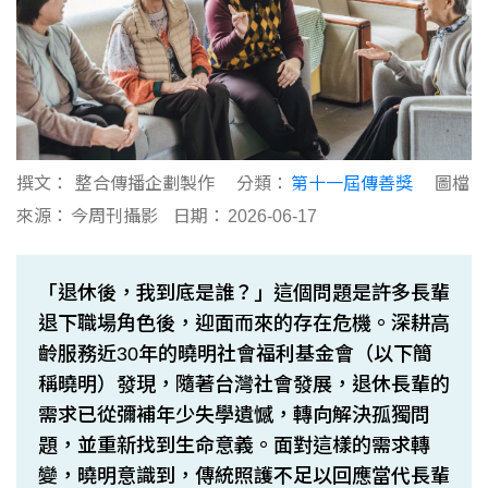
撰文：
整合傳播企劃製作
分類：
第十一屆傳善獎
圖檔
來源：
今周刊攝影
日期：
2026-06-17
「退休後，我到底是誰？」這個問題是許多長輩
退下職場角色後，迎面而來的存在危機。深耕高
齡服務近30年的曉明社會福利基金會（以下簡
稱曉明）發現，隨著台灣社會發展，退休長輩的
需求已從彌補年少失學遺憾，轉向解決孤獨問
題，並重新找到生命意義。面對這樣的需求轉
變，曉明意識到，傳統照護不足以回應當代長輩