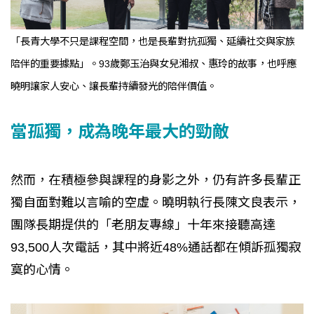
「長青大學不只是課程空間，也是長輩對抗孤獨、延續社交與家族
陪伴的重要據點」。93歲鄭玉治與女兒湘叔、惠玲的故事，也呼應
曉明讓家人安心、讓長輩持續發光的陪伴價值。
當孤獨，成為晚年最大的勁敵
然而，在積極參與課程的身影之外，仍有許多長輩正
獨自面對難以言喻的空虛。曉明執行長陳文良表示，
團隊長期提供的「老朋友專線」十年來接聽高達
93,500人次電話，其中將近48%通話都在傾訴孤獨寂
寞的心情。