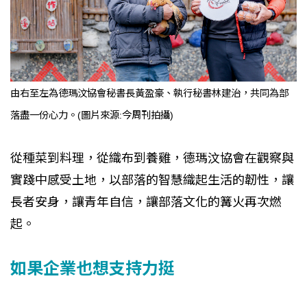
由右至左為德瑪汶協會秘書長黃盈豪、執行秘書林建治，共同為部
落盡一份心力。(圖片來源:今周刊拍攝)
從種菜到料理，從織布到養雞，德瑪汶協會在觀察與
實踐中感受土地，以部落的智慧織起生活的韌性，讓
長者安身，讓青年自信，讓部落文化的篝火再次燃
起。
如果企業也想支持力挺