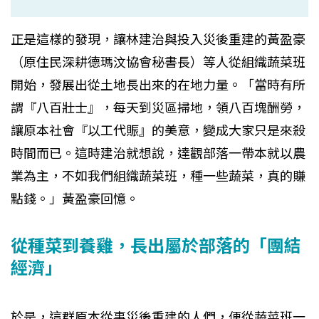
正是這樣的發現，讓林建治與投入災後重建的黃盈豪
（原住民深耕德瑪汶協會秘書長）等人從組織蔬菜班
開始，發展出從土地長出來的在地力量。「當時有所
謂『八百壯士』，每天到災區掃地，領八百塊酬勞，
讓原本社會『以工代賑』的美意，變成大家只是來殺
時間而已。這時建治就想說，達觀部落一帶本就以農
業為主，不如我們組織蔬菜班，種一些蔬菜，真的賺
點錢。」黃盈豪回憶。
從種菜到養雞，長出屬於部落的「團結
經濟」
於是，這群原本從事災後重建的人們，便從蔬菜班一