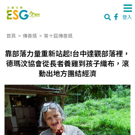
登入
首頁
>
傳善獎
>
第十屆傳善獎
靠部落力量重新站起!台中達觀部落裡，
德瑪汶協會從長者養雞到孩子織布，滾
動出地方團結經濟