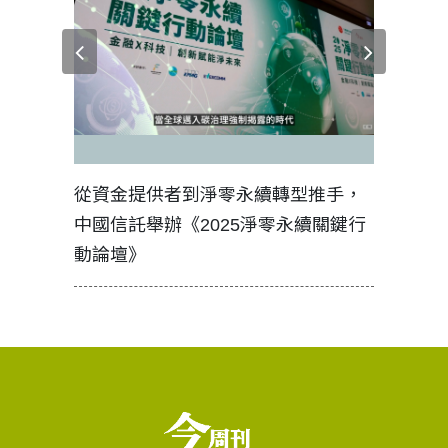
零永續轉型推手，
如何守護每個生命的轉折點？ 醫務
025淨零永續關鍵行
工改變病患命運的真實故事