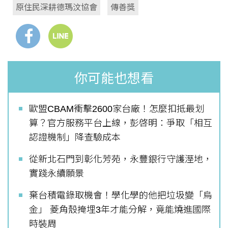
原住民深耕德瑪汶協會
傳善獎
你可能也想看
歐盟CBAM衝擊2600家台廠！怎麼扣抵最划
算？官方服務平台上線，彭啓明：爭取「相互
認證機制」降查驗成本
從新北石門到彰化芳苑，永豐銀行守護溼地，
實踐永續願景
棄台積電錄取機會！學化學的他把垃圾變「烏
金」 菱角殼掩埋3年才能分解，竟能燒進國際
時裝周