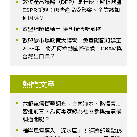
數位產品護照（DPP）是什麼？解析歐盟
ESPR新規：哪些產品受影響、企業該如
何因應？
歐盟組隊搶稀土 隱含授信新風控
歐盟碳市場政策大轉彎！免費碳配額延至
2038年，將如何牽動國際碳價、CBAM與
台灣出口業？
熱門文章
六都氣候衝擊調查：台南淹水、熱傷害...
皆進前三，為何專家認為社區參與是氣候
調適關鍵？
離岸風電邁入「深水區」！經濟部盤點15