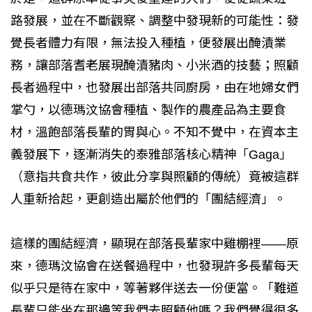
路發展，並在不斷觀察、調整中發現新的可能性：發
覺長者體力有限，無法投入種植，便發展出醃漬業
務，讓部落耆老展現醃漬豬肉、小米酒的技藝；照顧
長者過程中，也發展出部落共同廚房，由在地婦女們
掌勺，以德瑪汶協會種植、製作的農產品為主要食
材，溫飽部落長輩的胃與心。不知不覺中，在資本主
義發展下，逐漸消失的泰雅部落核心精神「Gaga」
（意指共食共作，彼此分享與照顧的傳統）竟被這群
人重新拾起，更創造出屬於他們的「團結經濟」。
這樣的團結經濟，顯現在部落長輩家中雞棚裡——原
來，德瑪汶協會在送餐過程中，也發現許多長輩每天
似乎只是待在家中，等著夥伴送去一份便當。「難道
長輩只能坐在那邊等我們去照顧他嗎？我們覺得很多