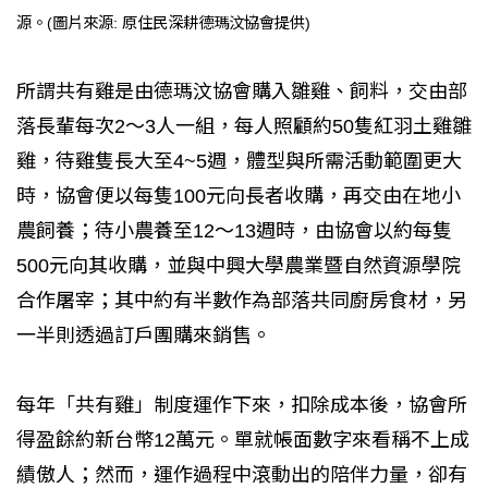
源。(圖片來源: 原住民深耕德瑪汶協會提供)
所謂共有雞是由德瑪汶協會購入雛雞、飼料，交由部
落長輩每次2～3人一組，每人照顧約50隻紅羽土雞雛
雞，待雞隻長大至4~5週，體型與所需活動範圍更大
時，協會便以每隻100元向長者收購，再交由在地小
農飼養；待小農養至12～13週時，由協會以約每隻
500元向其收購，並與中興大學農業暨自然資源學院
合作屠宰；其中約有半數作為部落共同廚房食材，另
一半則透過訂戶團購來銷售。
每年「共有雞」制度運作下來，扣除成本後，協會所
得盈餘約新台幣12萬元。單就帳面數字來看稱不上成
績傲人；然而，運作過程中滾動出的陪伴力量，卻有