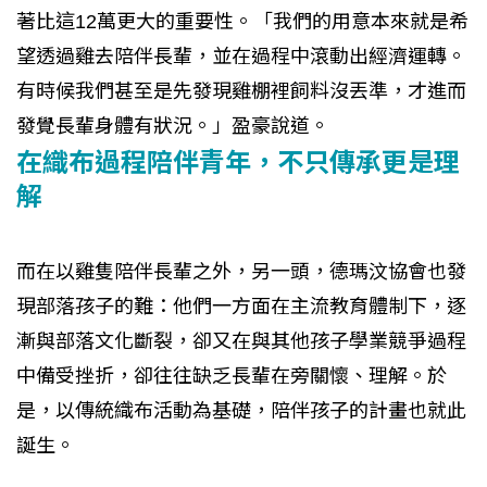
著比這12萬更大的重要性。「我們的用意本來就是希
望透過雞去陪伴長輩，並在過程中滾動出經濟運轉。
有時候我們甚至是先發現雞棚裡飼料沒丟準，才進而
發覺長輩身體有狀況。」盈豪說道。
在織布過程陪伴青年，不只傳承更是理
解
而在以雞隻陪伴長輩之外，另一頭，德瑪汶協會也發
現部落孩子的難：他們一方面在主流教育體制下，逐
漸與部落文化斷裂，卻又在與其他孩子學業競爭過程
中備受挫折，卻往往缺乏長輩在旁關懷、理解。於
是，以傳統織布活動為基礎，陪伴孩子的計畫也就此
誕生。