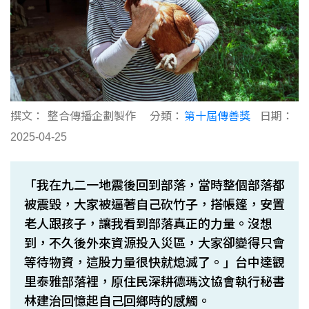
撰文：
整合傳播企劃製作
分類：
第十屆傳善獎
日期：
2025-04-25
「我在九二一地震後回到部落，當時整個部落都
被震毀，大家被逼著自己砍竹子，搭帳篷，安置
老人跟孩子，讓我看到部落真正的力量。沒想
到，不久後外來資源投入災區，大家卻變得只會
等待物資，這股力量很快就熄滅了。」台中達觀
里泰雅部落裡，原住民深耕德瑪汶協會執行秘書
林建治回憶起自己回鄉時的感觸。