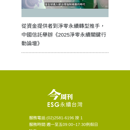
見證醫務
從資金提供者到淨零永續轉型推手，
如何守護
中國信託舉辦《2025淨零永續關鍵行
工改變病
動論壇》
服務電話:(02)2581-6196 按 1
服務時間:週一至五09:00~17:30例假日