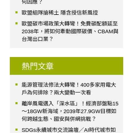
何因應？
歐盟組隊搶稀土 隱含授信新風控
歐盟碳市場政策大轉彎！免費碳配額延至
2038年，將如何牽動國際碳價、CBAM與
台灣出口業？
熱門文章
能源管理法修法大轉彎！400多家用電大
戶為何排除？兩大變動一次看
離岸風電邁入「深水區」！經濟部盤點15
～18GW新海域，2039年27.9GW目標如
何跨越生態、國安與併網挑戰？
SDGs永續城市交流論壇／AI時代城市如