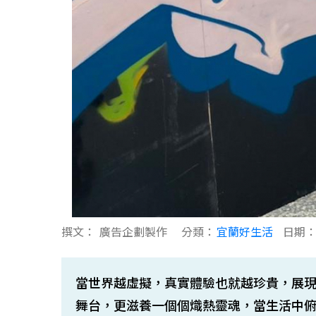
撰文：
廣告企劃製作
分類：
宜蘭好生活
日期
當世界越虛擬，真實體驗也就越珍貴，展
舞台，更滋養一個個熾熱靈魂，當生活中