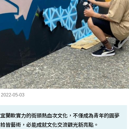
：
2022-05-03
現宜蘭軟實力的街頭熱血次文化，不僅成為青年的圓夢
俯拾皆藝術，必能成就文化交流觀光新亮點。