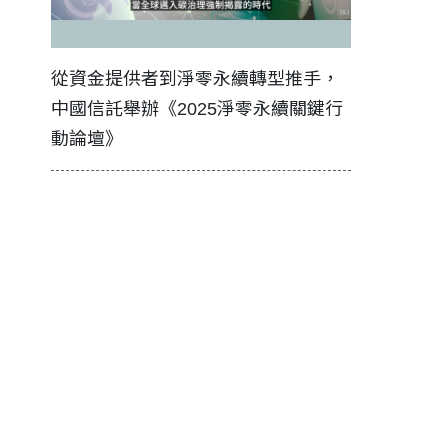
證醫務
從資金提供者到淨零永續轉型推手，
如何守護每
中國信託舉辦《2025淨零永續關鍵行
工改變病患
動論壇》