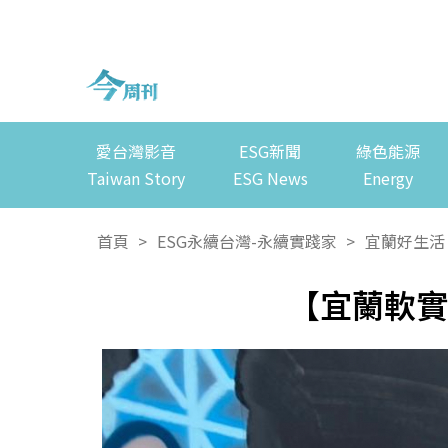
愛台灣影音
ESG新聞
綠色能源
Taiwan Story
ESG News
Energy
首頁
>
ESG永續台灣-永續實踐家
>
宜蘭好生活
【宜蘭軟實