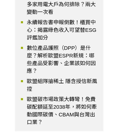
多家用電大戶為何排除？兩大
變動一次看
永續報告書申報倒數！櫃買中
心：揭露綠色收入可望替ESG
評鑑加分
數位產品護照（DPP）是什
麼？解析歐盟ESPR新規：哪
些產品受影響、企業該如何因
應？
歐盟組隊搶稀土 隱含授信新風
控
歐盟碳市場政策大轉彎！免費
碳配額延至2038年，將如何牽
動國際碳價、CBAM與台灣出
口業？