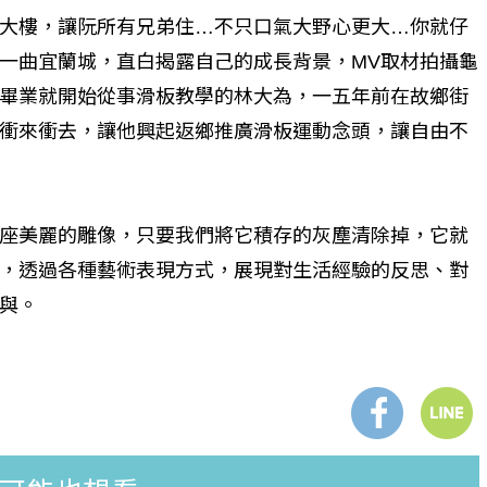
大樓，讓阮所有兄弟住…不只口氣大野心更大…你就仔
一曲宜蘭城，直白揭露自己的成長背景，MV取材拍攝龜
個生命的轉折點？ 醫務社
【故事精華】從黑暗到光明 見
畢業就開始從事滑板教學的林大為，一五年前在故鄉街
命運的真實故事
社工如何改變生命的故事
衝來衝去，讓他興起返鄉推廣滑板運動念頭，讓自由不
座美麗的雕像，只要我們將它積存的灰塵清除掉，它就
，透過各種藝術表現方式，展現對生活經驗的反思、對
與。