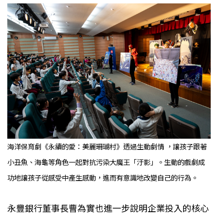
海洋保育劇《永續的愛：美麗珊瑚村》透過生動劇情 ，讓孩子跟著
小丑魚、海龜等角色一起對抗污染大魔王「汙影」。生動的戲劇成
功地讓孩子從感受中產生感動，進而有意識地改變自己的行為。
永豐銀行董事長曹為實也進一步說明企業投入的核心