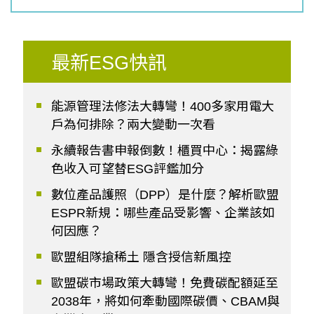
最新ESG快訊
能源管理法修法大轉彎！400多家用電大
戶為何排除？兩大變動一次看
永續報告書申報倒數！櫃買中心：揭露綠
色收入可望替ESG評鑑加分
數位產品護照（DPP）是什麼？解析歐盟
ESPR新規：哪些產品受影響、企業該如
何因應？
歐盟組隊搶稀土 隱含授信新風控
歐盟碳市場政策大轉彎！免費碳配額延至
2038年，將如何牽動國際碳價、CBAM與