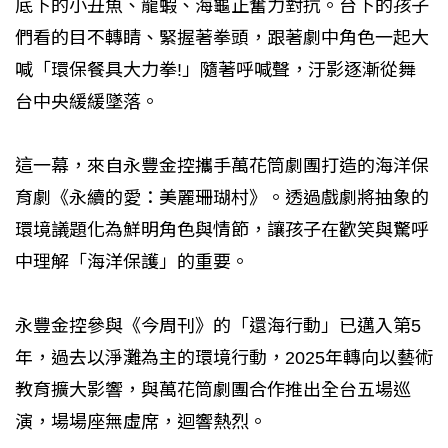
底下的小丑魚、龍蝦、海龜正奮力對抗。台下的孩子
們看的目不轉睛、緊握著拳頭，跟著劇中角色一起大
喊「環保餐具大力拳!」隨著呼喊聲，汙影逐漸從舞
台中央緩緩墜落。
這一幕，來自永豐金控攜手萬花筒劇團打造的海洋保
育劇《永續的愛：美麗珊瑚村》。透過戲劇將抽象的
環境議題化為鮮明角色與情節，讓孩子在歡笑與驚呼
中理解「海洋保護」的重要。
永豐金控參與《今周刊》的「還海行動」已邁入第5
年，過去以淨灘為主的環境行動，2025年轉向以藝術
教育擴大影響，與萬花筒劇團合作推出全台五場巡
演，場場座無虛席，迴響熱烈。