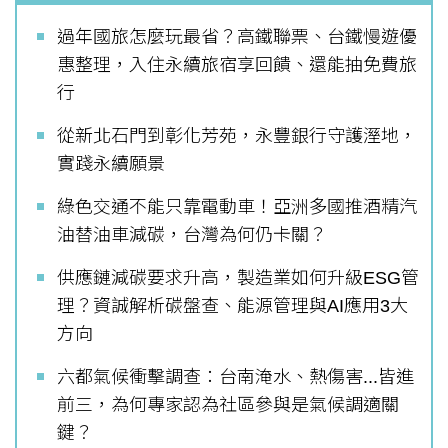
過年國旅怎麼玩最省？高鐵聯票、台鐵慢遊優
惠整理，入住永續旅宿享回饋、還能抽免費旅
行
從新北石門到彰化芳苑，永豐銀行守護溼地，
實踐永續願景
綠色交通不能只靠電動車！亞洲多國推酒精汽
油替油車減碳，台灣為何仍卡關？
供應鏈減碳要求升高，製造業如何升級ESG管
理？資誠解析碳盤查、能源管理與AI應用3大
方向
六都氣候衝擊調查：台南淹水、熱傷害...皆進
前三，為何專家認為社區參與是氣候調適關
鍵？