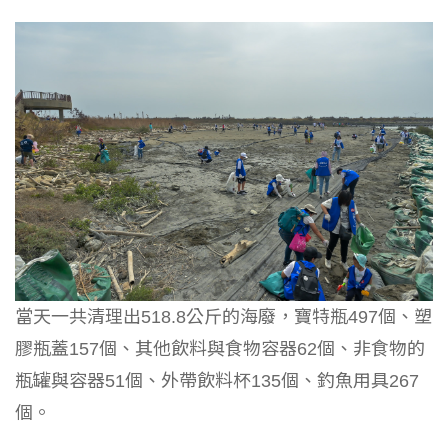
當天一共清理出518.8公斤的海廢，寶特瓶497個、塑
膠瓶蓋157個、其他飲料與食物容器62個、非食物的
瓶罐與容器51個、外帶飲料杯135個、釣魚用具267
個。