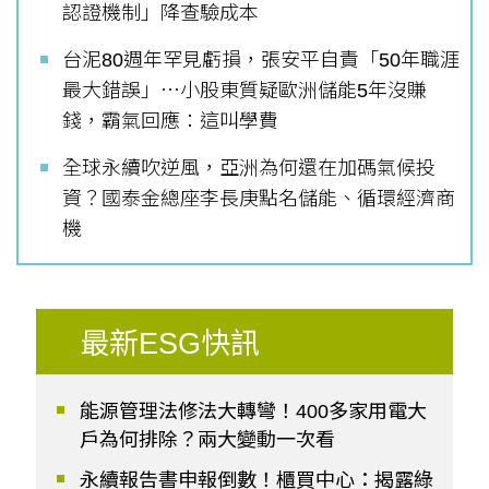
認證機制」降查驗成本
台泥80週年罕見虧損，張安平自責「50年職涯
最大錯誤」⋯小股東質疑歐洲儲能5年沒賺
錢，霸氣回應：這叫學費
全球永續吹逆風，亞洲為何還在加碼氣候投
資？國泰金總座李長庚點名儲能、循環經濟商
機
最新ESG快訊
能源管理法修法大轉彎！400多家用電大
戶為何排除？兩大變動一次看
永續報告書申報倒數！櫃買中心：揭露綠