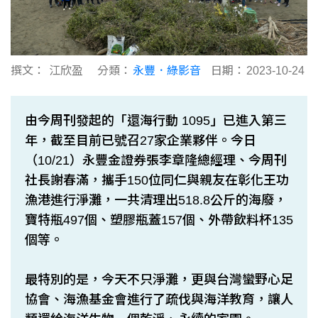
撰文：
江欣盈
分類：
永豐．綠影音
日期：
2023-10-24
由今周刊發起的「還海行動 1095」已進入第三
年，截至目前已號召27家企業夥伴。今日
（10/21）永豐金證券張李章隆總經理、今周刊
社長謝春滿，攜手150位同仁與親友在彰化王功
漁港進行淨灘，一共清理出518.8公斤的海廢，
寶特瓶497個、塑膠瓶蓋157個、外帶飲料杯135
個等。
最特別的是，今天不只淨灘，更與台灣蠻野心足
協會、海漁基金會進行了疏伐與海洋教育，讓人