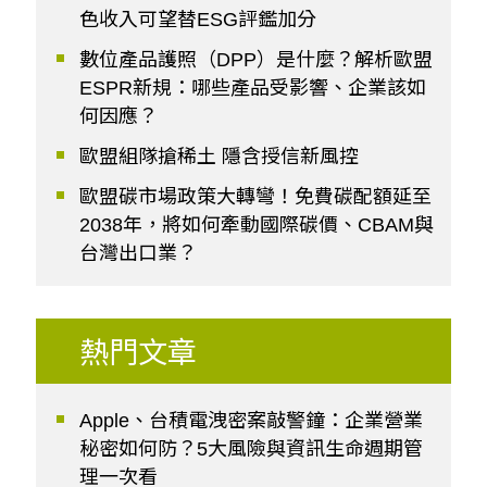
色收入可望替ESG評鑑加分
數位產品護照（DPP）是什麼？解析歐盟
ESPR新規：哪些產品受影響、企業該如
何因應？
歐盟組隊搶稀土 隱含授信新風控
歐盟碳市場政策大轉彎！免費碳配額延至
2038年，將如何牽動國際碳價、CBAM與
台灣出口業？
熱門文章
Apple、台積電洩密案敲警鐘：企業營業
秘密如何防？5大風險與資訊生命週期管
理一次看