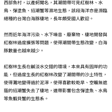
西部魚村，以產蚵聞名，其潮間帶可見紅樹林、水
鳥、彈塗魚、招潮蟹等濕地生態，該段海洋亦是瀕臨
絕種的台灣白海豚棲地，長年頗受國人歡迎。
然而近年海洋污染、水下噪音、廢棄物、棲地開發與
紅樹林過度擴張等問題，使得潮間帶生態改變，白海
豚數量也越來越少。
紅樹林生長在鹹淡水交錯的環境，本來具有固岸的功
能，但過度生長的紅樹林改變了潮間帶的沙土特性，
使得灘地變得過於泥濘，使得喜歡較乾旱、空曠無遮
蔭的招潮蟹失去了棲地，連帶影響包含彈塗魚、水鳥
等魚蝦貝蟹的生態系。