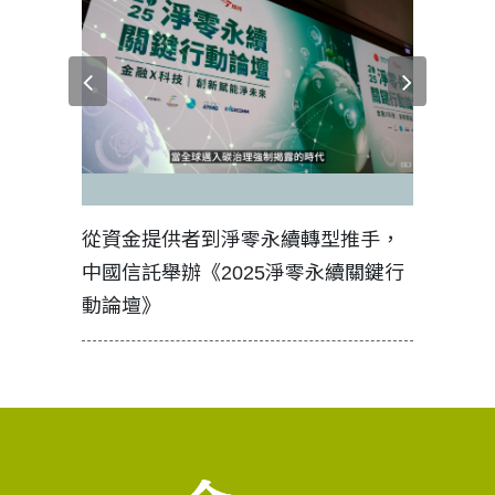
見證醫務
從資金提供者到淨零永續轉型推手，
如何守護
中國信託舉辦《2025淨零永續關鍵行
工改變病
動論壇》