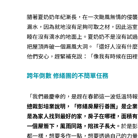
隨著夏奶奶年紀漸長，在一次颱風無情的侵襲
漏水，因為就地沒有足夠可取之材，因此浴室
睡在沒有滴水的地面上。夏奶奶不是沒有試過
把屋頂弄破一個漏風大洞。「還好人沒有什麼
他們安心，趕緊補充說：「像我有時候在田裡
跨年倒數 修繕團的不簡單任務
「我們最慶幸的，是趕在春節這一波低溫特報
總裁彭培業說明，「修繕房屋行善團」是企業
是為家人找到最好的家，房子在哪裡，面積有
一個屋簷下，風雨同路，陪孩子長大。
於是彭
都一樣，想要多作一點，想要透過自己的力量