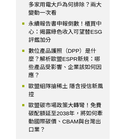
多家用電大戶為何排除？兩大
變動一次看
永續報告書申報倒數！櫃買中
心：揭露綠色收入可望替ESG
評鑑加分
數位產品護照（DPP）是什
麼？解析歐盟ESPR新規：哪
些產品受影響、企業該如何因
應？
歐盟組隊搶稀土 隱含授信新風
控
歐盟碳市場政策大轉彎！免費
碳配額延至2038年，將如何牽
動國際碳價、CBAM與台灣出
口業？