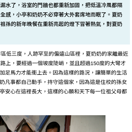
再漏水了，浴室的門牆也都重新加固，把低溫冷風都隔
安全感，小亭和奶奶不必穿著大外套席地而眠了。夏奶
，祖孫的新年晚餐在重新亮起的燈下冒著熱氣，對夏奶
比市區低三度，人跡罕至的偏遠山區裡，夏奶奶的家離最近
的土路上，要經過一個坡度陡峭，並且超過150度的大彎才
加足馬力才能衝上去。因為這樣的路況，讓簡單的生活
奶凡事都自己動手，持守這個家，因為這是住校的孫女
亭安心在這裡長大，這樣的心願和天下每一位祖父母都