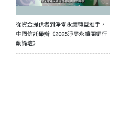
證醫務
從資金提供者到淨零永續轉型推手，
如何守護每
中國信託舉辦《2025淨零永續關鍵行
工改變病患
動論壇》