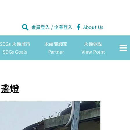
會員登入
/
企業登入
About Us
SDGs 永續城市
永續實踐家
永續觀點
SDGs Goals
Partner
View Point
那盞燈