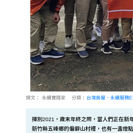
撰文：
永續實踐家
分類：
台灣房屋．永續服務E
揮別2021，歲末年終之際，當人們正在新
新竹縣五峰鄉的偏僻山村裡，也有一盞燈