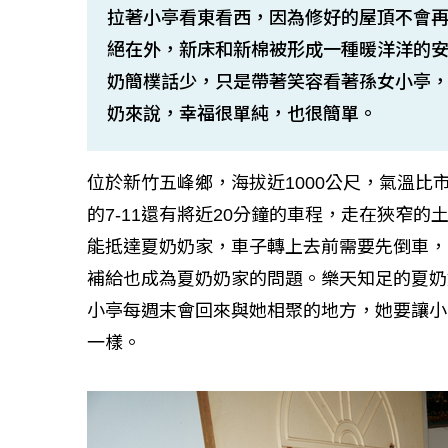
拉著小亭看東看西，因為修好的屋頂不會
絕在外，新床和新棉被形成一種暖洋洋的
奶簡樸話少，只是帶著笑容看著孫女小亭
奶來說，幸福很單純，也很簡單。
位於新竹五峰鄉，海拔近1000公尺，氣溫
的7-11還有將近20分鐘的車程，走在狹窄
能抵達夏奶奶家，車子轉上去前需要先倒車，
補給也成為夏奶奶家的問題。樂天知足的夏奶
小亭每週末會回來與她相聚的地方，她要讓小
一樣。