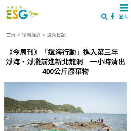
登入
首頁
>
循環經濟
>
還海日記
《今周刊》「還海行動」進入第三年
淨海、淨灘前進新北龍洞 一小時清出
400公斤廢棄物