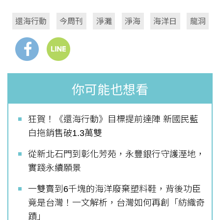
還海行動
今周刊
淨灘
淨海
海洋日
龍洞
你可能也想看
狂賀！《還海行動》目標提前達陣 新國民藍
白拖銷售破1.3萬雙
從新北石門到彰化芳苑，永豐銀行守護溼地，
實踐永續願景
一雙賣到6千塊的海洋廢棄塑料鞋，背後功臣
竟是台灣！一文解析，台灣如何再創「紡織奇
蹟」