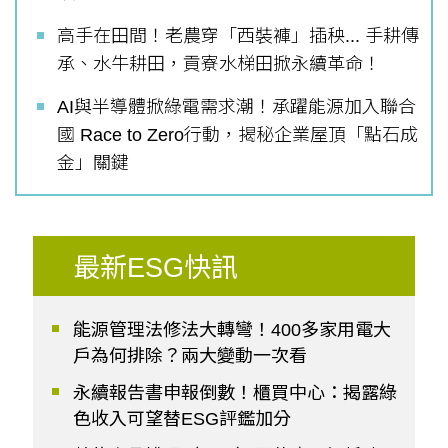
高手在田間！老農穿「西裝褲」插秧... 手耕傳
承、水牛耕田，貢寮水梯田掀永續革命！
AI與半導體掀綠電需求潮！承躍能源加入聯合
國 Race to Zero行動，揭秘企業屋頂「點石成
金」關鍵
最新ESG快訊
能源管理法修法大轉彎！400多家用電大
戶為何排除？兩大變動一次看
永續報告書申報倒數！櫃買中心：揭露綠
色收入可望替ESG評鑑加分