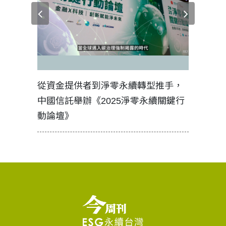
見證醫務
從資金提供者到淨零永續轉型推手，
如何守護
中國信託舉辦《2025淨零永續關鍵行
工改變病
動論壇》