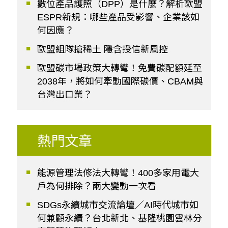
數位產品護照（DPP）是什麼？解析歐盟
ESPR新規：哪些產品受影響、企業該如
何因應？
歐盟組隊搶稀土 隱含授信新風控
歐盟碳市場政策大轉彎！免費碳配額延至
2038年，將如何牽動國際碳價、CBAM與
台灣出口業？
熱門文章
能源管理法修法大轉彎！400多家用電大
戶為何排除？兩大變動一次看
SDGs永續城市交流論壇／AI時代城市如
何兼顧永續？台北新北、基隆桃園雲林分