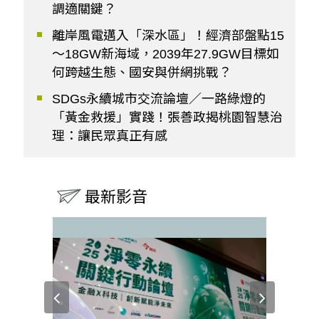
調適關鍵？
離岸風電邁入「深水區」！經濟部盤點15
～18GW新海域，2039年27.9GW目標如
何跨越生態、國安與併網挑戰？
SDGs永續城市交流論壇／一路綠燈的
「黃金救援」實踐！張善政揭桃園智慧治
理：讓民眾真正有感
最新影音