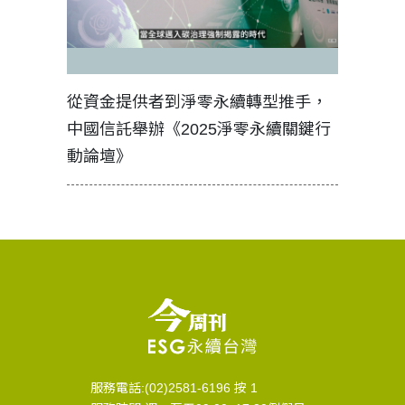
見證醫務
從資金提供者到淨零永續轉型推手，
如何守護
中國信託舉辦《2025淨零永續關鍵行
工改變病
動論壇》
服務電話:(02)2581-6196 按 1