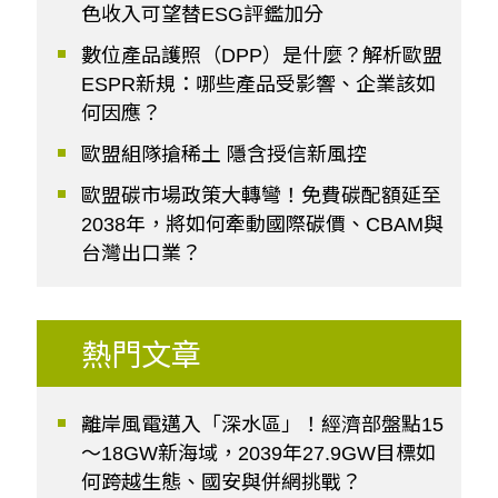
色收入可望替ESG評鑑加分
數位產品護照（DPP）是什麼？解析歐盟
ESPR新規：哪些產品受影響、企業該如
何因應？
歐盟組隊搶稀土 隱含授信新風控
歐盟碳市場政策大轉彎！免費碳配額延至
2038年，將如何牽動國際碳價、CBAM與
台灣出口業？
熱門文章
離岸風電邁入「深水區」！經濟部盤點15
～18GW新海域，2039年27.9GW目標如
何跨越生態、國安與併網挑戰？