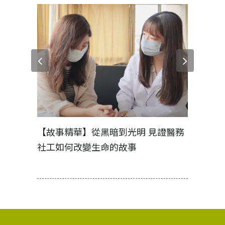
 醫務社
【故事精華】從黑暗到光明 見證醫務
從資金提
社工如何改變生命的故事
中國信託
動論壇》