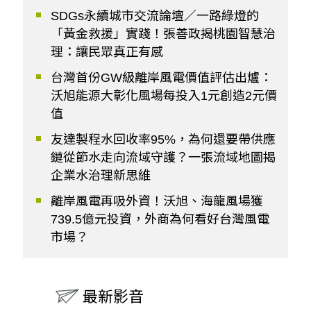
SDGs永續城市交流論壇／一路綠燈的
「黃金救援」實踐！張善政揭桃園智慧治
理：讓民眾真正有感
台灣首份GW級離岸風電價值評估出爐：
沃旭能源大彰化風場每投入1元創造2元價
值
友達製程水回收率95%，為何還要帶供應
鏈從節水走向流域守護？一張流域地圖揭
企業水治理新思維
離岸風電再吸外資！沃旭、海龍風場獲
739.5億元投資，外商為何看好台灣風電
市場？
最新影音