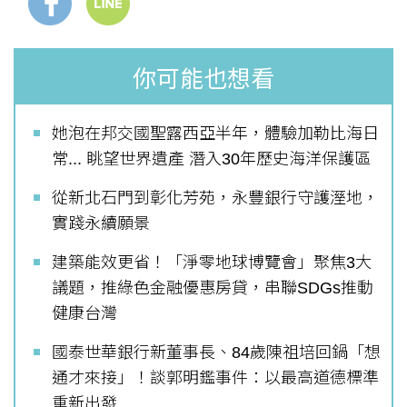
你可能也想看
她泡在邦交國聖露西亞半年，體驗加勒比海日
常... 眺望世界遺產 潛入30年歷史海洋保護區
從新北石門到彰化芳苑，永豐銀行守護溼地，
實踐永續願景
建築能效更省！「淨零地球博覽會」聚焦3大
議題，推綠色金融優惠房貸，串聯SDGs推動
健康台灣
國泰世華銀行新董事長、84歲陳祖培回鍋「想
通才來接」！談郭明鑑事件：以最高道德標準
重新出發