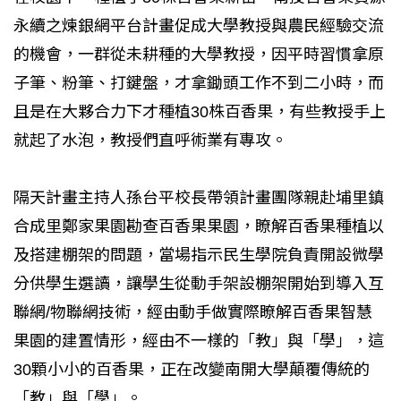
永續之煉銀網平台計畫促成大學教授與農民經驗交流
的機會，一群從未耕種的大學教授，因平時習慣拿原
子筆、粉筆、打鍵盤，才拿鋤頭工作不到二小時，而
且是在大夥合力下才種植30株百香果，有些教授手上
就起了水泡，教授們直呼術業有專攻。
隔天計畫主持人孫台平校長帶領計畫團隊親赴埔里鎮
合成里鄭家果園勘查百香果果園，瞭解百香果種植以
及搭建棚架的問題，當場指示民生學院負責開設微學
分供學生選讀，讓學生從動手架設棚架開始到導入互
聯網/物聯網技術，經由動手做實際瞭解百香果智慧
果園的建置情形，經由不一樣的「教」與「學」，這
30顆小小的百香果，正在改變南開大學顛覆傳統的
「教」與「學」。