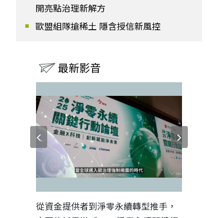
開亮點治理新解方
歐盟組隊搶稀土 隱含授信新風控
最新影音
見證醫務
從資金提供者到淨零永續轉型推手，
如何守護