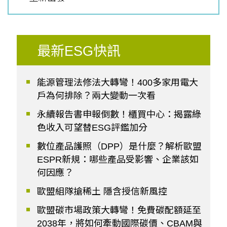
最新ESG快訊
能源管理法修法大轉彎！400多家用電大
戶為何排除？兩大變動一次看
永續報告書申報倒數！櫃買中心：揭露綠
色收入可望替ESG評鑑加分
數位產品護照（DPP）是什麼？解析歐盟
ESPR新規：哪些產品受影響、企業該如
何因應？
歐盟組隊搶稀土 隱含授信新風控
歐盟碳市場政策大轉彎！免費碳配額延至
2038年，將如何牽動國際碳價、CBAM與