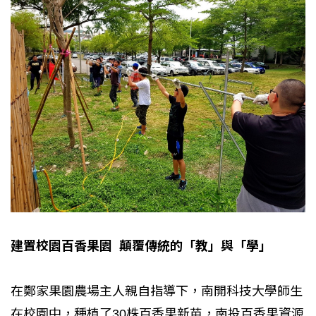
建置校園百香果園 顛覆傳統的「教」與「學」
在鄭家果園農場主人親自指導下，南開科技大學師生
在校園中，種植了30株百香果新苗，南投百香果資源