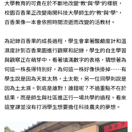
大學教育的可貴在於不斷地改變"教"與"學"的樣貌，
校園百香果正改變南開科技大學師生的"教"與"學"，
百香果像一本會依照時間流逝而改變的活教材。
為記錄百香果的成長過程，學生會拿著酸鹼度計和温
濕度計到百香果園進行觀察和記錄，學生的自主學習
與觀察正在萌芽中，看著填滿數字的表格，猜想著為
何這一株長得特別好，為何這一株好像快掛掉⋯⋯有
學生說是因為天氣太熱，土太乾，另一位同學則說是
因為土太濕。到底是誰對！誰錯呢？不過重點不在於
結果，而是師生與社區進正行一場共學的過程。看來
這堂課並沒有打消學生想要擔任科技農夫的夢想。