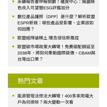
永續報告書申報倒數！櫃買中心：揭露綠
色收入可望替ESG評鑑加分
數位產品護照（DPP）是什麼？解析歐盟
ESPR新規：哪些產品受影響、企業該如
何因應？
歐盟組隊搶稀土 隱含授信新風控
歐盟碳市場政策大轉彎！免費碳配額延至
2038年，將如何牽動國際碳價、CBAM與
台灣出口業？
熱門文章
能源管理法修法大轉彎！400多家用電大
戶為何排除？兩大變動一次看