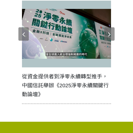
見證醫務
從資金提供者到淨零永續轉型推手，
如何守護
中國信託舉辦《2025淨零永續關鍵行
工改變病
動論壇》