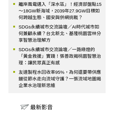
離岸風電邁入「深水區」！經濟部盤點15
～18GW新海域，2039年27.9GW目標如
何跨越生態、國安與併網挑戰？
SDGs永續城市交流論壇／AI時代城市如
何兼顧永續？台北新北、基隆桃園雲林分
享智慧治理解方
SDGs永續城市交流論壇／一路綠燈的
「黃金救援」實踐！張善政揭桃園智慧治
理：讓民眾真正有感
友達製程水回收率95%，為何還要帶供應
鏈從節水走向流域守護？一張流域地圖揭
企業水治理新思維
最新影音